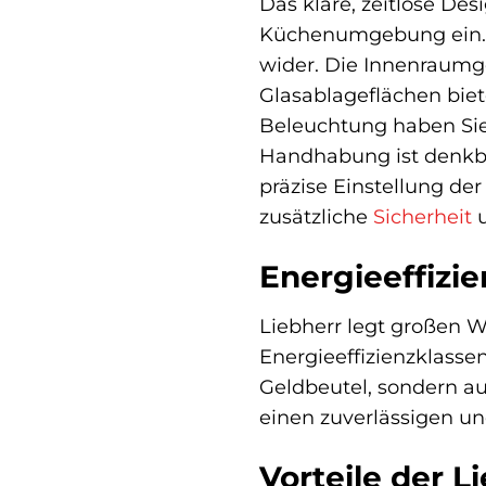
Das klare, zeitlose De
Küchenumgebung ein. Di
wider. Die Innenraumge
Glasablageflächen biet
Beleuchtung haben Sie
Handhabung ist denkba
präzise Einstellung de
zusätzliche
Sicherheit
Energieeffizi
Liebherr legt großen W
Energieeffizienzklasse
Geldbeutel, sondern a
einen zuverlässigen un
Vorteile der L