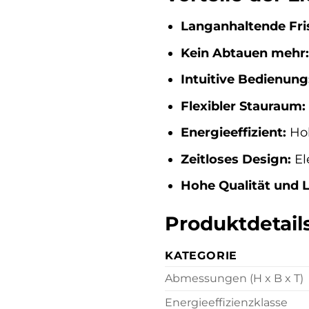
Langanhaltende Fri
Kein Abtauen mehr:
Intuitive Bedienung
Flexibler Stauraum:
Energieeffizient:
Hoh
Zeitloses Design:
El
Hohe Qualität und L
Produktdetail
KATEGORIE
Abmessungen (H x B x T)
Energieeffizienzklasse