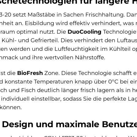
schetechnologien für längere H
3-20 setzt Maßstäbe in Sachen Frischhaltung. Da
it an. Eisbildung wird effektiv verhindert, was n
raum optimal nutzt. Die
DuoCooling
Technologie 
Kühl- und Gefrierteil. Dies verhindert den Lufta
en werden und die Luftfeuchtigkeit im Kühlteil op
hmack und ihre wertvollen Nährstoffe.
ist die
BioFresh
Zone. Diese Technologie schafft 
konstante Temperaturen knapp über 0°C bei einer
sch und Fisch deutlich länger frisch lagern als i
t individuell einstellbar, sodass Sie die perfekt
 können.
Design und maximale Benutzer