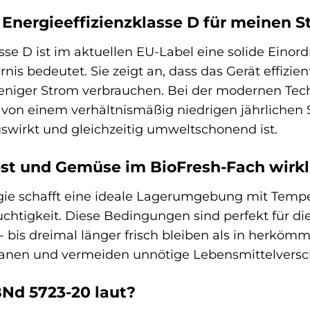
Energieeffizienzklasse D für meinen 
sse D ist im aktuellen EU-Label eine solide Einor
nis bedeutet. Sie zeigt an, dass das Gerät effizie
eniger Strom verbrauchen. Bei der modernen Tech
e von einem verhältnismäßig niedrigen jährlichen
swirkt und gleichzeitig umweltschonend ist.
st und Gemüse im BioFresh-Fach wirkli
gie schafft eine ideale Lagerumgebung mit Temp
uchtigkeit. Diese Bedingungen sind perfekt für 
i- bis dreimal länger frisch bleiben als in herkö
planen und vermeiden unnötige Lebensmittelver
BNd 5723-20 laut?