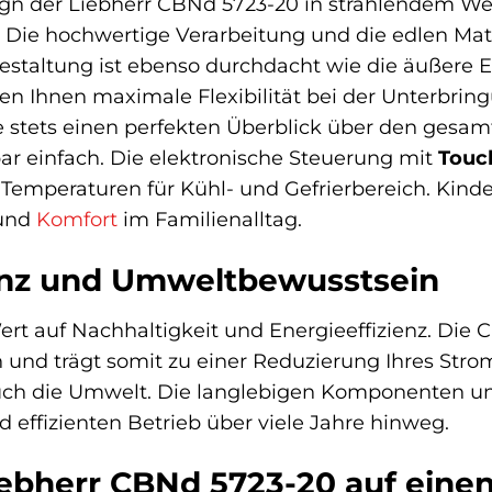
sign der Liebherr CBNd 5723-20 in strahlendem We
e hochwertige Verarbeitung und die edlen Materi
staltung ist ebenso durchdacht wie die äußere E
en Ihnen maximale Flexibilität bei der Unterbring
 stets einen perfekten Überblick über den gesam
r einfach. Die elektronische Steuerung mit
Touc
r Temperaturen für Kühl- und Gefrierbereich. Kin
und
Komfort
im Familienalltag.
enz und Umweltbewusstsein
ert auf Nachhaltigkeit und Energieeffizienz. Die 
n und trägt somit zu einer Reduzierung Ihres Stro
uch die Umwelt. Die langlebigen Komponenten un
d effizienten Betrieb über viele Jahre hinweg.
iebherr CBNd 5723-20 auf einen