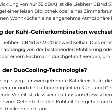
icklung von nur 35 dB(A) ist die Liebherr CBNd 5
 einer leisen Bibliothek oder eines Zimmerbrunne
ffenen Wohnküchen eine angenehme Atmosphäre 
ag der Kühl-Gefrierkombination wechse
r Liebherr CBNd 5723-20 ist wechselbar. Dies ermög
, unabhängig von der bestehenden Möblierung od
 oder einem Fachmann durchgeführt werden, um di
il der DuoCooling-Technologie?
ogie sorgt für zwei getrennte Kältekreisläufe, d
peratur und die Luftfeuchtigkeit im Kühl- und Gef
nde Vorteil ist, dass kein Luftaustausch zwischen
he vom Gefrierteil in den Kühlteil übergehen un
il trocknen nicht aus.