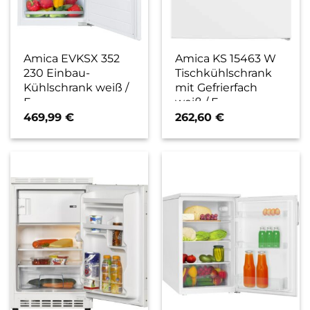
Amica EVKSX 352
Amica KS 15463 W
230 Einbau-
Tischkühlschrank
Kühlschrank weiß /
mit Gefrierfach
E
weiß / E
469,99
€
262,60
€