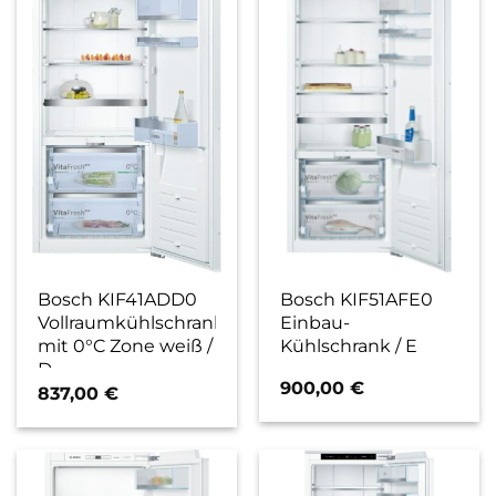
Bosch KIF41ADD0
Bosch KIF51AFE0
Vollraumkühlschrank
Einbau-
mit 0°C Zone weiß /
Kühlschrank / E
D
900,00
€
837,00
€