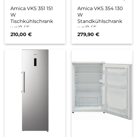
Amica VKS 351 151
Amica VKS 354 130
W
W
Tischkühlschrank
Standkühlschrank
weiß / E
weiß / E
210,00
€
279,90
€