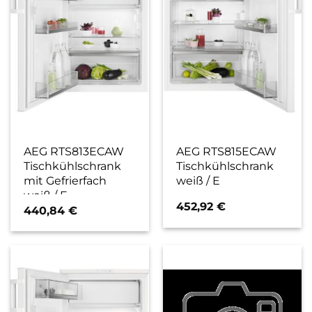
AEG RTS813ECAW
AEG RTS815ECAW
Tischkühlschrank
Tischkühlschrank
mit Gefrierfach
weiß / E
weiß / E
452,92
€
440,84
€