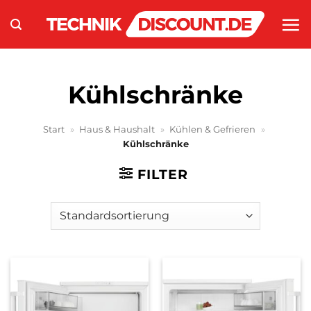
Zum
Inhalt
springen
Kühlschränke
Start
»
Haus & Haushalt
»
Kühlen & Gefrieren
»
Kühlschränke
FILTER