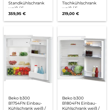
Standkühlschrank
Tischkühlschrank
weiß / F
weiß / F
359,95
€
219,00
€
Beko b300
Beko b300
B1754FN Einbau-
B1804FN Einbau-
Kühlschrank weiß /
Kühlschrank weiß /