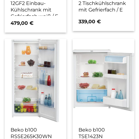
12GF2 Einbau-
2 Tischkühlschrank
Kühlschrank mit
mit Gefrierfach / E
Gefrierfach weiß / E
339,00
€
479,00
€
Beko b100
Beko b100
RSSE265K30WN
TSE1423N