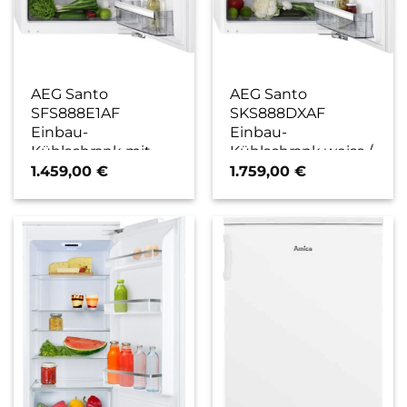
AEG Santo
AEG Santo
SFS888E1AF
SKS888DXAF
Einbau-
Einbau-
Kühlschrank mit
Kühlschrank weiss /
Gefrierfach weiss / E
D
1.459,00
€
1.759,00
€