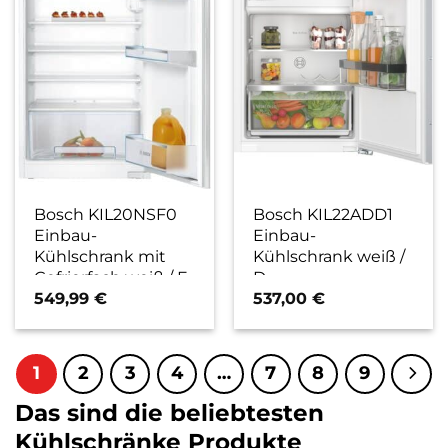
Bosch KIL20NSF0
Bosch KIL22ADD1
Einbau-
Einbau-
Kühlschrank mit
Kühlschrank weiß /
Gefrierfach weiß / F
D
549,99
€
537,00
€
1
2
3
4
…
7
8
9
Das sind die beliebtesten
Kühlschränke Produkte