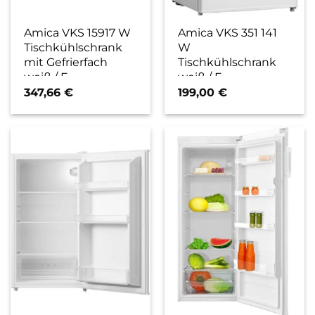
Amica VKS 15917 W
Amica VKS 351 141
Tischkühlschrank
W
mit Gefrierfach
Tischkühlschrank
weiß / E
weiß / F
347,66
€
199,00
€