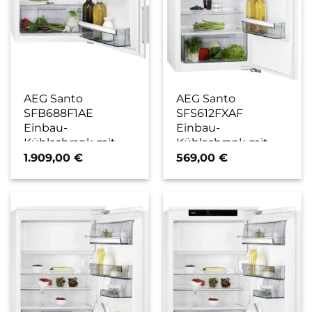
AEG Santo
AEG Santo
SFB688F1AE
SFS612FXAF
Einbau-
Einbau-
Kühlschrank mit
Kühlschrank mit
Gefrierfach weiss / F
Gefrierfach weiss / F
1.909,00
€
569,00
€