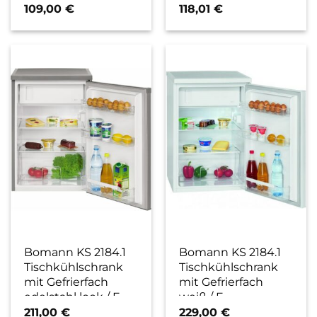
109,00
€
118,01
€
Bomann KS 2184.1
Bomann KS 2184.1
Tischkühlschrank
Tischkühlschrank
mit Gefrierfach
mit Gefrierfach
edelstahl look / E
weiß / E
211,00
€
229,00
€