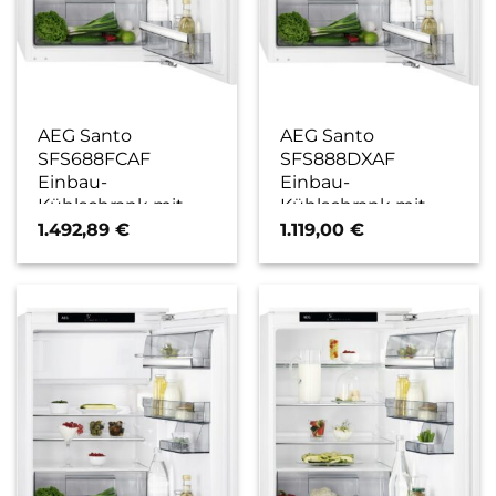
AEG Santo
AEG Santo
SFS688FCAF
SFS888DXAF
Einbau-
Einbau-
Kühlschrank mit
Kühlschrank mit
Gefrierfach weiß / F
Gefrierfach weiß / D
1.492,89
€
1.119,00
€