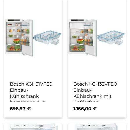
Bosch KGH31VFE0
Bosch KGH32VFE0
Einbau-
Einbau-
Kühlschrank
Kühlschrank mit
bestehend aus
Gefrierfach
KIR31VFE0 +
bestehend aus
696,57
€
1.156,00
€
KSZ10010 / E
KIL32VFE0 +
KSZ10010 / E