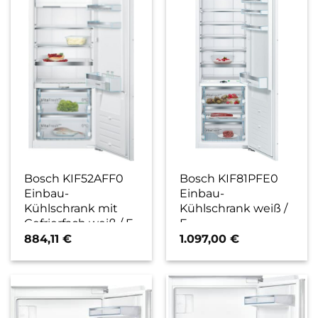
Bosch KIF52AFF0
Bosch KIF81PFE0
Einbau-
Einbau-
Kühlschrank mit
Kühlschrank weiß /
Gefrierfach weiß / F
E
884,11
€
1.097,00
€