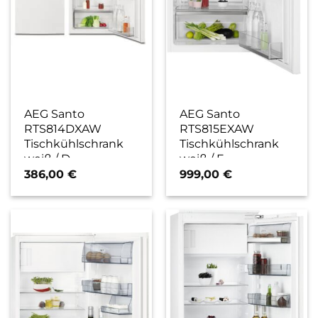
AEG Santo
AEG Santo
RTS814DXAW
RTS815EXAW
Tischkühlschrank
Tischkühlschrank
weiß / D
weiß / E
386,00
€
999,00
€