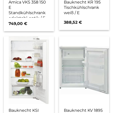
Amica VKS 358 150
Bauknecht KR 195
E
Tischkühlschrank
Standkühlschrank
weiß / E
edelstahl-optik / E
388,52
€
749,00
€
Bauknecht KSI
Bauknecht KV 1895