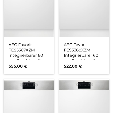
AEG Favorit
AEG Favorit
FES5367XZM
FES5368XZM
Integrierbarer 60
Integrierbarer 60
cm Geschirrspüler
cm Geschirrspüler
edelstahl/cleansteel
edelstahl/cleansteel
555,00
€
522,00
€
/ D
/ D