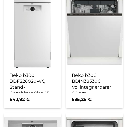
Beko b300
Beko b300
BDFS26020WQ
BDIN38530C
Stand-
Vollintegrierbarer
Geschirrspüler 45
60 cm
cm weiß / E
Geschirrspüler / D
542,92
€
535,25
€