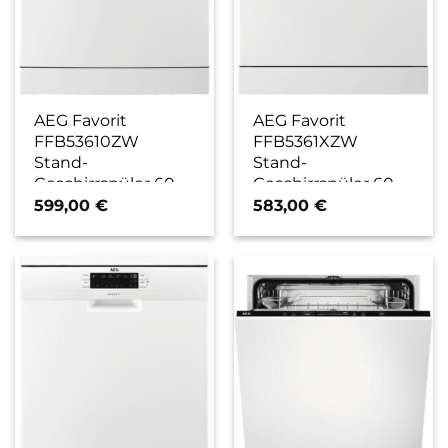
AEG Favorit
AEG Favorit
FFB53610ZW
FFB5361XZW
Stand-
Stand-
Geschirrspüler 60
Geschirrspüler 60
cm weiß / D
cm weiß / D
599,00
€
583,00
€