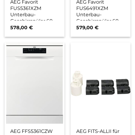
AEG Favorit
AEG Favorit
FUS5361XZM
FUS6491XZM
Unterbau-
Unterbau-
Geschirrspüler 60
Geschirrspüler 60
cm edelstahl / D
cm edelstahl / C
578,00
€
579,00
€
AEG FFS5361CZW
AEG FITS-ALLII für