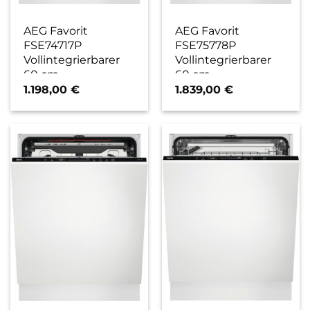
AEG Favorit
AEG Favorit
FSE74717P
FSE75778P
Vollintegrierbarer
Vollintegrierbarer
60 cm
60 cm
Geschirrspüler / C
Geschirrspüler / B
1.198,00
€
1.839,00
€