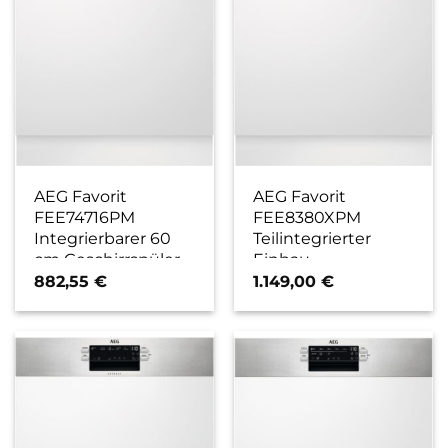
AEG Favorit
AEG Favorit
FEE74716PM
FEE8380XPM
Integrierbarer 60
Teilintegrierter
cm Geschirrspüler
Einbau-
edelstahl/cleansteel
Geschirrspüler 60
882,55
€
1.149,00
€
/ C
cm
edelstahl/cleansteel
/ D