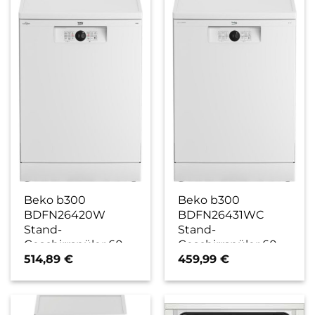
Beko b300
Beko b300
BDFN26420W
BDFN26431WC
Stand-
Stand-
Geschirrspüler 60
Geschirrspüler 60
cm weiß / E
cm weiß / D
514,89
€
459,99
€