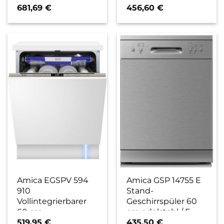
cm / E
681,69
€
456,60
€
Amica EGSPV 594
Amica GSP 14755 E
910
Stand-
Vollintegrierbarer
Geschirrspüler 60
60 cm
cm edelstahl / E
Geschirrspüler / E
519,95
€
435,50
€