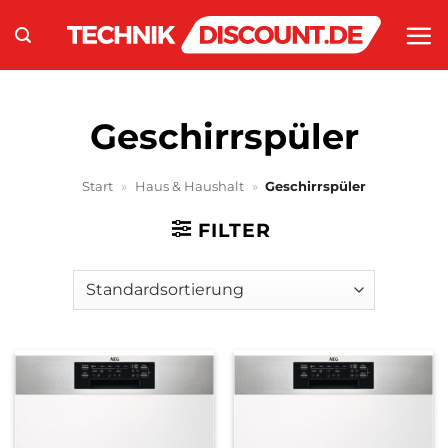
Zum
Inhalt
springen
Geschirrspüler
Start
»
Haus & Haushalt
»
Geschirrspüler
FILTER