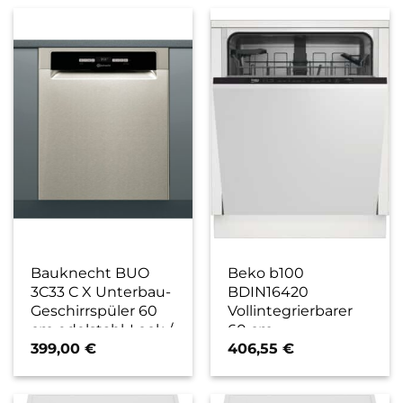
Bauknecht BUO
Beko b100
3C33 C X Unterbau-
BDIN16420
Geschirrspüler 60
Vollintegrierbarer
cm edelstahl-Look /
60 cm
D
Geschirrspüler / E
399,00
€
406,55
€