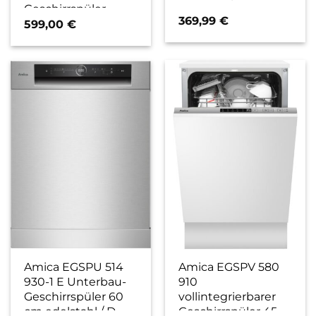
Geschirrspüler
369,99
€
edelstahl / D
599,00
€
Amica EGSPU 514
Amica EGSPV 580
930-1 E Unterbau-
910
Geschirrspüler 60
vollintegrierbarer
cm edelstahl / D
Geschirrspüler 45