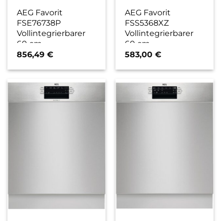
AEG Favorit
AEG Favorit
FSE76738P
FSS5368XZ
Vollintegrierbarer
Vollintegrierbarer
60 cm
60 cm
Geschirrspüler / A
Geschirrspüler / D
856,49
€
583,00
€