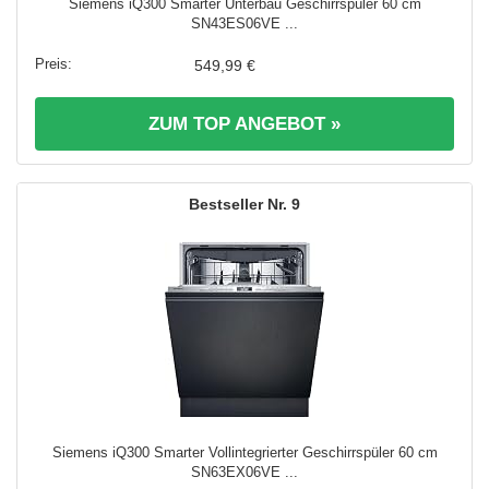
Siemens iQ300 Smarter Unterbau Geschirrspüler 60 cm
SN43ES06VE ...
549,99 €
ZUM TOP ANGEBOT »
9
Siemens iQ300 Smarter Vollintegrierter Geschirrspüler 60 cm
SN63EX06VE ...