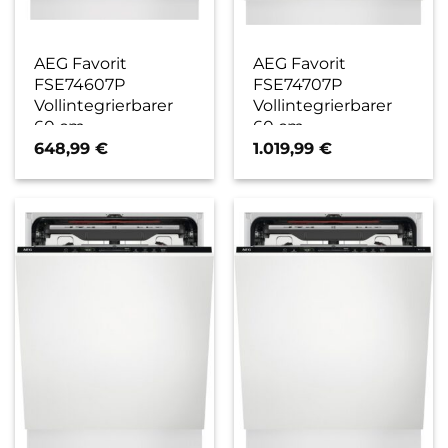
AEG Favorit
AEG Favorit
FSE74607P
FSE74707P
Vollintegrierbarer
Vollintegrierbarer
60 cm
60 cm
Geschirrspüler / C
Geschirrspüler / C
648,99
€
1.019,99
€