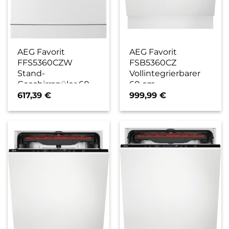
AEG Favorit
AEG Favorit
FFS5360CZW
FSB5360CZ
Stand-
Vollintegrierbarer
Geschirrspüler 60
60 cm
cm weiß / D
Geschirrspüler / D
617,39
€
999,99
€