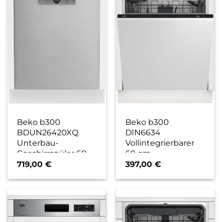
Beko b300
Beko b300
BDUN26420XQ
DIN6634
Unterbau-
Vollintegrierbarer
Geschirrspüler 60
60 cm
cm edelstahl / E
Geschirrspüler / E
719,00
€
397,00
€