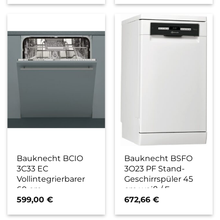
Bauknecht BCIO
Bauknecht BSFO
3C33 EC
3O23 PF Stand-
Vollintegrierbarer
Geschirrspüler 45
60 cm
cm weiß / E
Geschirrspüler / D
599,00
€
672,66
€