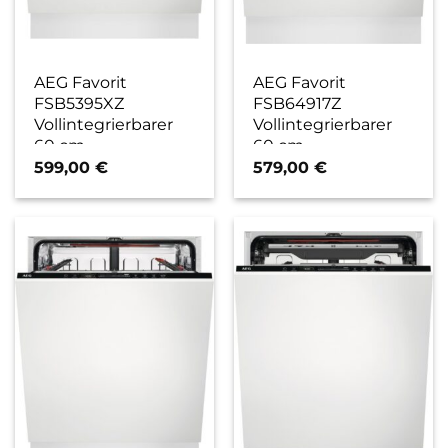
AEG Favorit
AEG Favorit
FSB5395XZ
FSB64917Z
Vollintegrierbarer
Vollintegrierbarer
60 cm
60 cm
Geschirrspüler
Geschirrspüler / C
599,00
€
579,00
€
vollintegrierbar / D