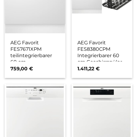
AEG Favorit
AEG Favorit
FES7671XPM
FES8380CPM
teilintegrierbarer
Integrierbarer 60
60 cm
cm Geschirrspüler
Geschirrspüler
Set bestehend aus
759,00
€
1.411,22
€
edelstahl/cleansteel
FEE83806PM +
/ A
A9SZGB01 edels