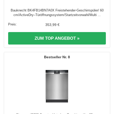
Bauknecht BK4FB14BN7A0X Freistehender-Geschirrspüler/ 60
cm/ActiveDry–Türöffnungssystem/Startzeitvorwahl/Multi ...
353,99 €
ZUM TOP ANGEBOT »
8