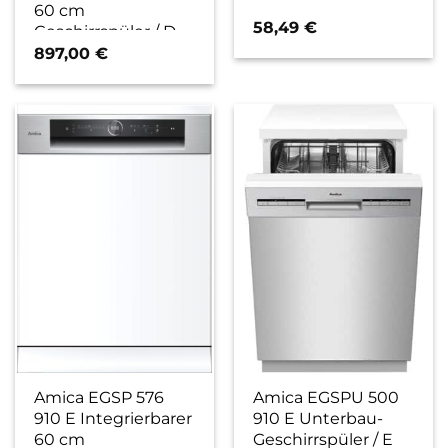
60 cm
58,49
€
Geschirrspüler / D
897,00
€
Amica EGSP 576
Amica EGSPU 500
910 E Integrierbarer
910 E Unterbau-
60 cm
Geschirrspüler / E