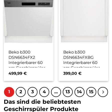
Beko b300
Beko b300
DSN6634FX2
DSN6634FXBG
Integrierbarer 60
Integrierbarer 60
cm Geschirrspüler
cm Geschirrspüler
edelstahl / E
edelstahl / E
499,99
€
399,00
€
1
2
3
4
…
13
14
15
Das sind die beliebtesten
Geschirrspüler Produkte