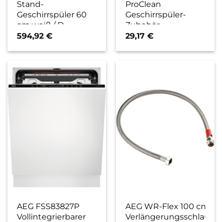
Stand-
ProClean
Geschirrspüler 60
Geschirrspüler-
cm weiß / D
Zubehör
594,92
€
29,17
€
AEG FSS83827P
AEG WR-Flex 100 cm
Vollintegrierbarer
Verlängerungsschlauch