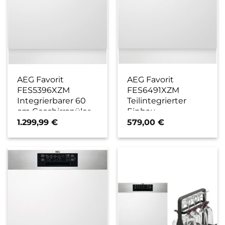
AEG Favorit
AEG Favorit
FES5396XZM
FES6491XZM
Integrierbarer 60
Teilintegrierter
cm Geschirrspüler
Einbau-
edelstahl/cleansteel
Geschirrspüler 60
1.299,99
€
579,00
€
/ D
cm edelstahl / C