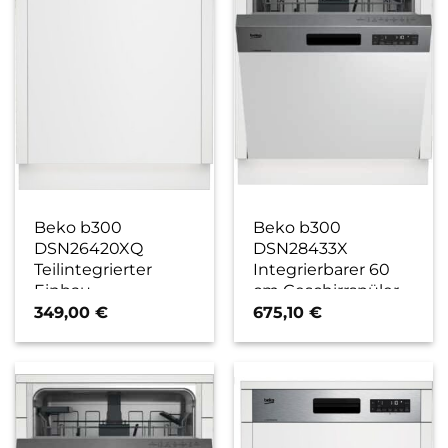
Beko b300
Beko b300
DSN26420XQ
DSN28433X
Teilintegrierter
Integrierbarer 60
Einbau-
cm Geschirrspüler
Geschirrspüler 60
edelstahl / D
349,00
€
675,10
€
cm edelstahl / E