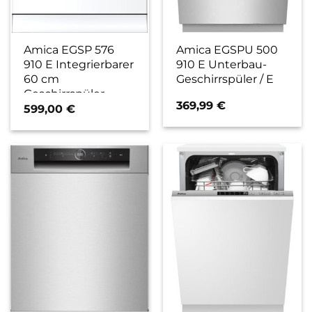
Amica EGSP 576
Amica EGSPU 500
910 E Integrierbarer
910 E Unterbau-
60 cm
Geschirrspüler / E
Geschirrspüler
369,99
€
edelstahl / D
599,00
€