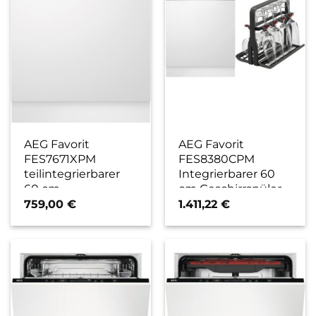
AEG Favorit
AEG Favorit
FES7671XPM
FES8380CPM
teilintegrierbarer
Integrierbarer 60
60 cm
cm Geschirrspüler
Geschirrspüler
Set bestehend aus
759,00
€
1.411,22
€
edelstahl/cleansteel
FEE83806PM +
/ A
A9SZGB01 edels