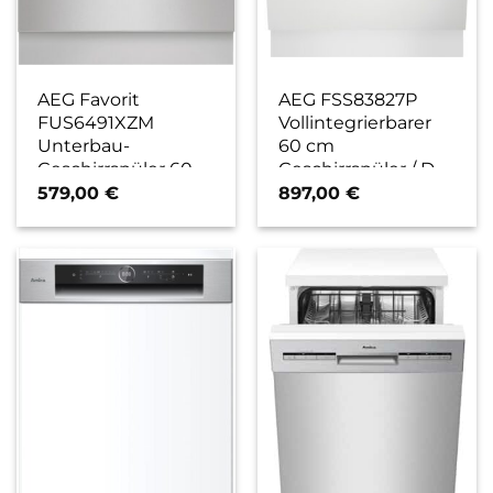
AEG Favorit
AEG FSS83827P
FUS6491XZM
Vollintegrierbarer
Unterbau-
60 cm
Geschirrspüler 60
Geschirrspüler / D
cm edelstahl / C
579,00
€
897,00
€