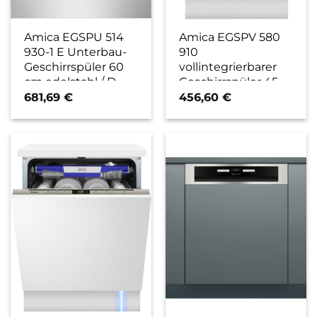
Amica EGSPU 514
Amica EGSPV 580
930-1 E Unterbau-
910
Geschirrspüler 60
vollintegrierbarer
cm edelstahl / D
Geschirrspüler 45
cm / E
681,69
€
456,60
€