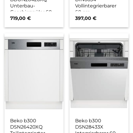
Unterbau-
Vollintegrierbarer
Geschirrspüler 60
60 cm
cm edelstahl / E
Geschirrspüler / E
719,00
€
397,00
€
Beko b300
Beko b300
DSN26420XQ
DSN28433X
Teilintegrierter
Integrierbarer 60