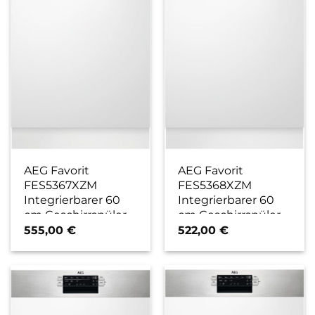
AEG Favorit
AEG Favorit
FES5367XZM
FES5368XZM
Integrierbarer 60
Integrierbarer 60
cm Geschirrspüler
cm Geschirrspüler
edelstahl/cleansteel
edelstahl/cleansteel
555,00
€
522,00
€
/ D
/ D