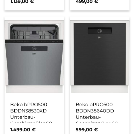
cm edelstahl / E
edelstahl / C
1.139,00
€
499,00
€
Beko bPRO500
Beko bPRO500
BDDN38530XD
BDDN38640DD
Unterbau-
Unterbau-
Geschirrspüler 60
Geschirrspüler 60
cm
cm dunkler
1.499,00
€
599,00
€