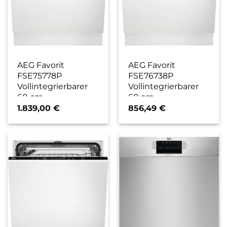
AEG Favorit
AEG Favorit
FSE75778P
FSE76738P
Vollintegrierbarer
Vollintegrierbarer
60 cm
60 cm
Geschirrspüler / B
Geschirrspüler / A
1.839,00
€
856,49
€