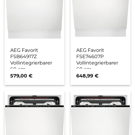
AEG Favorit
AEG Favorit
FSB64917Z
FSE74607P
Vollintegrierbarer
Vollintegrierbarer
60 cm
60 cm
Geschirrspüler / C
Geschirrspüler / C
579,00
€
648,99
€