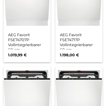
AEG Favorit
AEG Favorit
FSE74707P
FSE74717P
Vollintegrierbarer
Vollintegrierbarer
60 cm
60 cm
Geschirrspüler / C
Geschirrspüler / C
1.019,99
€
1.198,00
€