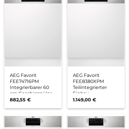
AEG Favorit
AEG Favorit
FEE74716PM
FEE8380XPM
Integrierbarer 60
Teilintegrierter
cm Geschirrspüler
Einbau-
edelstahl/cleansteel
Geschirrspüler 60
882,55
€
1.149,00
€
/ C
cm
edelstahl/cleansteel
/ D