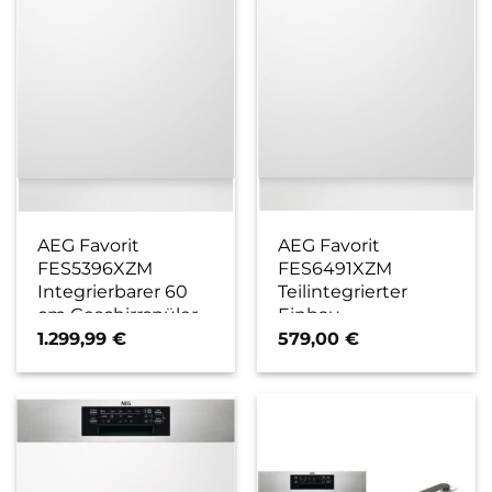
AEG Favorit
AEG Favorit
FES5396XZM
FES6491XZM
Integrierbarer 60
Teilintegrierter
cm Geschirrspüler
Einbau-
edelstahl/cleansteel
Geschirrspüler 60
1.299,99
€
579,00
€
/ D
cm edelstahl / C