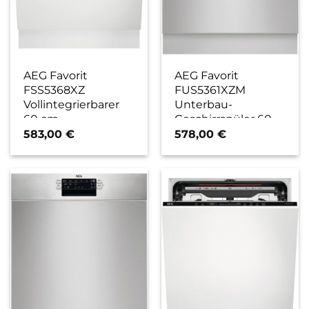
AEG Favorit
AEG Favorit
FSS5368XZ
FUS5361XZM
Vollintegrierbarer
Unterbau-
60 cm
Geschirrspüler 60
Geschirrspüler / D
cm edelstahl / D
583,00
€
578,00
€