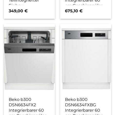
Einbau-
cm Geschirrspüler
Geschirrspüler 60
edelstahl / D
349,00
€
675,10
€
cm edelstahl / E
Beko b300
Beko b300
DSN6634FX2
DSN6634FXBG
Integrierbarer 60
Integrierbarer 60