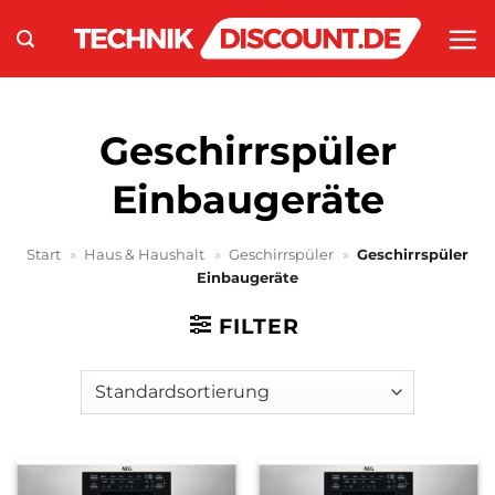
Zum
Inhalt
springen
Geschirrspüler
Einbaugeräte
Start
»
Haus & Haushalt
»
Geschirrspüler
»
Geschirrspüler
Einbaugeräte
FILTER