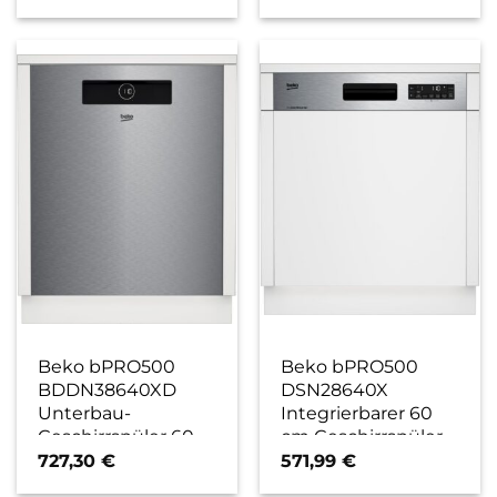
edelstahl/cleansteel
edelstahl / C
/ D
Beko bPRO500
Beko bPRO500
BDDN38640XD
DSN28640X
Unterbau-
Integrierbarer 60
Geschirrspüler 60
cm Geschirrspüler
cm
edelstahl/cleansteel
727,30
€
571,99
€
edelstahl/cleansteel
/ C