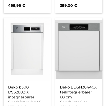
cm Geschirrspüler
cm Geschirrspüler
edelstahl / E
edelstahl / E
499,99
€
399,00
€
Beko b300
Beko BDSN38440X
DSS28021X
teilintegrierbarer
integrierbarer
60 cm
Geschirrspüler 45
Geschirrspüler