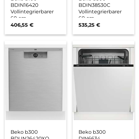
BDIN16420
BDIN38530C
Vollintegrierbarer
Vollintegrierbarer
60 cm
60 cm
Geschirrspüler / E
Geschirrspüler / D
406,55
€
535,25
€
Beko b300
Beko b300
BDUN26420XQ
DIN6634