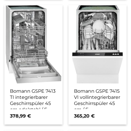
/ C
Bomann GSPE 7413
Bomann GSPE 7415
TI integrierbarer
VI vollintegrierbarer
Geschirrspüler 45
Geschirrspüler 45
cm edelstahl / E
cm / E
378,99
€
365,20
€