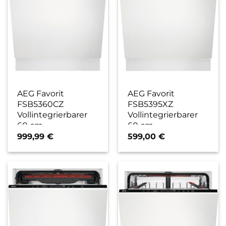
AEG Favorit
AEG Favorit
FSB5360CZ
FSB5395XZ
Vollintegrierbarer
Vollintegrierbarer
60 cm
60 cm
Geschirrspüler / D
Geschirrspüler
999,99
€
599,00
€
vollintegrierbar / D