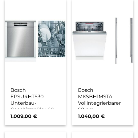
Bosch
Bosch
EPSU4HTS30
MKSBH1MSTA
Unterbau-
Vollintegrierbarer
Geschirrspüler 60
60 cm
cm bestehend aus
Geschirrspüler
1.009,00
€
1.040,00
€
SMU4HTS31E +
bestehend aus
SMZ5000 edelstahl
SBH6TCX01E +
/ E
SMZ5015 / A