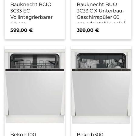
Bauknecht BCIO
Bauknecht BUO
3C33 EC
3C33 C X Unterbau-
Vollintegrierbarer
Geschirrspüler 60
60 cm
cm edelstahl-Look /
Geschirrspüler / D
D
599,00
€
399,00
€
Beko b100
Beko b300