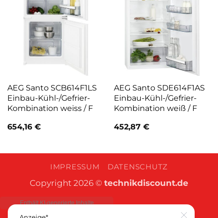
AEG Santo SCB614F1LS
AEG Santo SDE614F1AS
Einbau-Kühl-/Gefrier-
Einbau-Kühl-/Gefrier-
Kombination weiss / F
Kombination weiß / F
654,16
€
452,87
€
IMPRESSUM
DATENSCHUTZ
Copyright 2026 ©
technikdiscount.de
Anzeige*