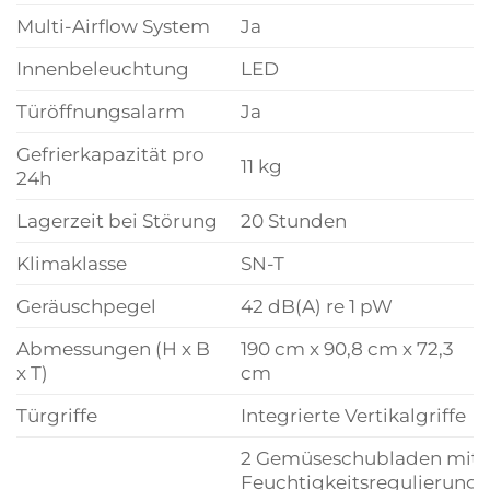
Multi-Airflow System
Ja
Innenbeleuchtung
LED
Türöffnungsalarm
Ja
Gefrierkapazität pro
11 kg
24h
Lagerzeit bei Störung
20 Stunden
Klimaklasse
SN-T
Geräuschpegel
42 dB(A) re 1 pW
Abmessungen (H x B
190 cm x 90,8 cm x 72,3
x T)
cm
Türgriffe
Integrierte Vertikalgriffe
2 Gemüseschubladen mit
Feuchtigkeitsregulierung,