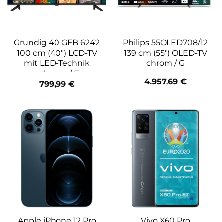
Grundig 40 GFB 6242
Philips 55OLED708/12
100 cm (40″) LCD-TV
139 cm (55″) OLED-TV
mit LED-Technik
chrom / G
schwarz / F
4.957,69
€
799,99
€
Apple iPhone 12 Pro
Vivo X60 Pro