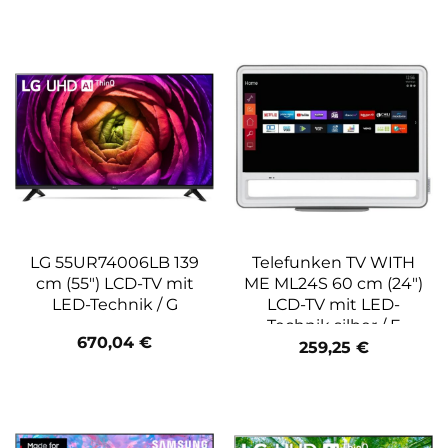
LG 55UR74006LB 139
Telefunken TV WITH
cm (55″) LCD-TV mit
ME ML24S 60 cm (24″)
LED-Technik / G
LCD-TV mit LED-
Technik silber / F
670,04
€
259,25
€