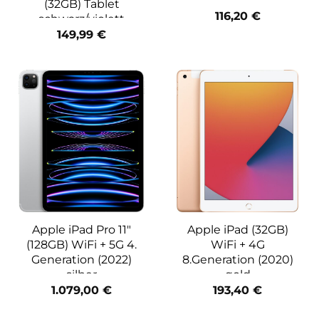
(32GB) Tablet
116,20
€
schwarz/violett
149,99
€
Apple iPad Pro 11″
Apple iPad (32GB)
(128GB) WiFi + 5G 4.
WiFi + 4G
Generation (2022)
8.Generation (2020)
silber
gold
1.079,00
€
193,40
€