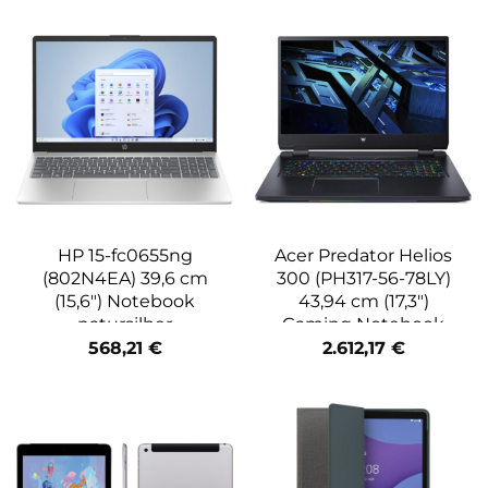
HP 15-fc0655ng
Acer Predator Helios
(802N4EA) 39,6 cm
300 (PH317-56-78LY)
(15,6″) Notebook
43,94 cm (17,3″)
natursilber
Gaming Notebook
schwarz
568,21
€
2.612,17
€