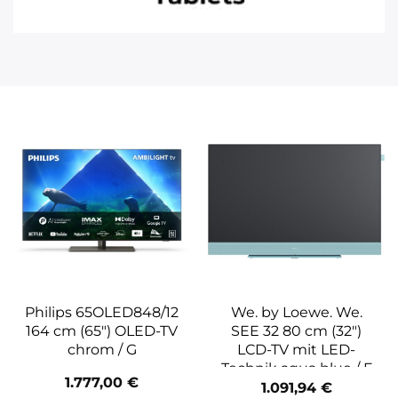
Philips 65OLED848/12
We. by Loewe. We.
164 cm (65″) OLED-TV
SEE 32 80 cm (32″)
chrom / G
LCD-TV mit LED-
Technik aqua blue / F
1.777,00
€
1.091,94
€