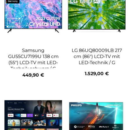
Samsung
LG 86UQ80009LB 217
GU55CU7199U 138 cm
cm (86″) LCD-TV mit
(55″) LCD-TV mit LED-
LED-Technik / G
Technik schwarz / G
1.529,00
€
449,90
€