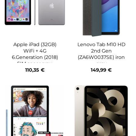
Apple iPad (32GB)
Lenovo Tab M10 HD
WiFi + 4G
2nd Gen
6.Generation (2018)
(ZA6W0037SE) iron
SIM spacegrau
grey
110,35
€
149,99
€