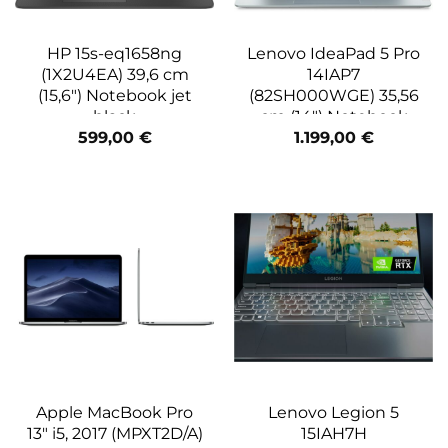
HP 15s-eq1658ng
Lenovo IdeaPad 5 Pro
(1X2U4EA) 39,6 cm
14IAP7
(15,6″) Notebook jet
(82SH000WGE) 35,56
black
cm (14″) Notebook
cloud grey
599,00
€
1.199,00
€
Apple MacBook Pro
Lenovo Legion 5
13″ i5, 2017 (MPXT2D/A)
15IAH7H