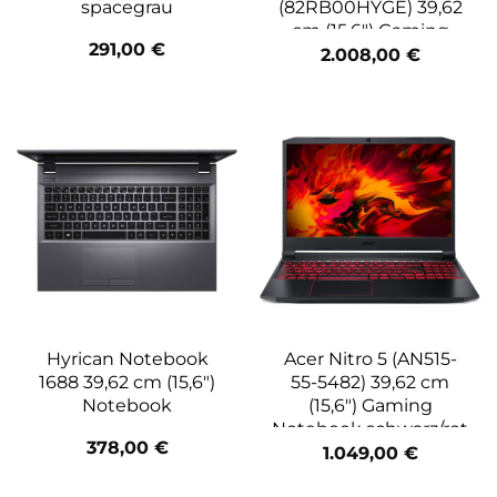
spacegrau
(82RB00HYGE) 39,62
cm (15,6″) Gaming
291,00
€
Notebook storm grey
2.008,00
€
Hyrican Notebook
Acer Nitro 5 (AN515-
1688 39,62 cm (15,6″)
55-5482) 39,62 cm
Notebook
(15,6″) Gaming
Notebook schwarz/rot
378,00
€
1.049,00
€