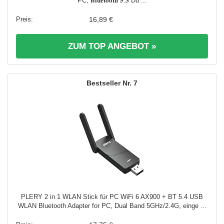
PC, 𝐁𝐥𝐮𝐞𝐭𝐨𝐨𝐭𝐡 𝟓.𝟑 Du ...
16,89 €
ZUM TOP ANGEBOT »
7
PLERY 2 in 1 WLAN Stick für PC WiFi 6 AX900 + BT 5.4 USB
WLAN Bluetooth Adapter for PC, Dual Band 5GHz/2.4G, einge ...