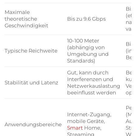
Bis
Maximale
(eff
theoretische
Bis zu 9.6 Gbps
nach
Geschwindigkeit
vari
10-100 Meter
Bis
(abhängig von
Typische Reichweite
(in
Umgebung und
Bed
Standards)
Gut, kann durch
Begr
Interferenzen und
kur
Stabilität und Latenz
Netzwerkauslastung
Ver
beeinflusst werden
opt
Per
Internet-Zugang,
(Mau
mobile Geräte,
Aud
Anwendungsbereiche
Smart
Home,
Str
Streaming
Wear