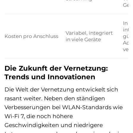
Ger
In v
inte
Variabel, integriert
Kosten pro Anschluss
gün
in viele Geräte
Ada
ver
Die Zukunft der Vernetzung:
Trends und Innovationen
Die Welt der Vernetzung entwickelt sich
rasant weiter. Neben den ständigen
Verbesserungen bei WLAN-Standards wie
Wi-Fi 7, die noch höhere
Geschwindigkeiten und niedrigere