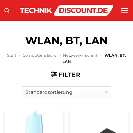
Zum
Inhalt
springen
WLAN, BT, LAN
Start
»
Computer & Büro
»
Netzwerk-Technik
»
WLAN, BT,
LAN
FILTER