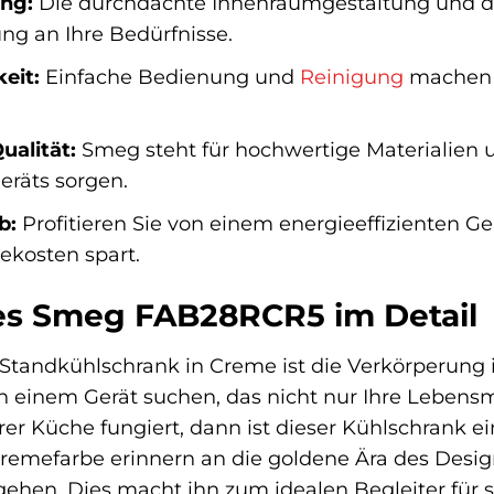
ng:
Die durchdachte Innenraumgestaltung und di
ng an Ihre Bedürfnisse.
eit:
Einfache Bedienung und
Reinigung
machen d
ualität:
Smeg steht für hochwertige Materialien un
eräts sorgen.
b:
Profitieren Sie von einem energieeffizienten G
ekosten spart.
des Smeg FAB28RCR5 im Detail
andkühlschrank in Creme ist die Verkörperung it
 einem Gerät suchen, das nicht nur Ihre Lebensmi
er Küche fungiert, dann ist dieser Kühlschrank 
 Cremefarbe erinnern an die goldene Ära des Des
ehen. Dies macht ihn zum idealen Begleiter für s