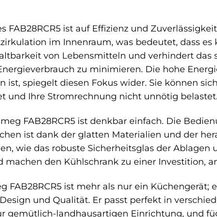
s FAB28RCR5 ist auf Effizienz und Zuverlässigkei
tzirkulation im Innenraum, was bedeutet, dass e
altbarkeit von Lebensmitteln und verhindert das 
Energieverbrauch zu minimieren. Die hohe Energie
st, spiegelt diesen Fokus wider. Sie können sich 
t und Ihre Stromrechnung nicht unnötig belastet
eg FAB28RCR5 ist denkbar einfach. Die Bedienung
ächen ist dank der glatten Materialien und der h
en, wie das robuste Sicherheitsglas der Ablagen 
 machen den Kühlschrank zu einer Investition, a
FAB28RCR5 ist mehr als nur ein Küchengerät; er i
 Design und Qualität. Er passt perfekt in verschi
ur gemütlich-landhausartigen Einrichtung, und fü