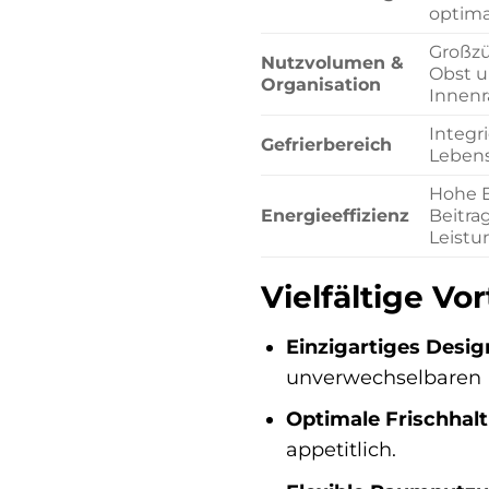
optima
Großzü
Nutzvolumen &
Obst u
Organisation
Innenr
Integr
Gefrierbereich
Lebens
Hohe E
Energieeffizienz
Beitra
Leistu
Vielfältige Vor
Einzigartiges Desi
unverwechselbaren 
Optimale Frischhal
appetitlich.