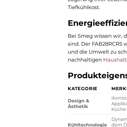
Tiefkühlkost.
Energieeffizi
Bei Smeg wissen wir, d
sind. Der FAB28RCR5 w
und die Umwelt zu schon
nachhaltigen
Haushalt
Produkteigens
KATEGORIE
MERK
Ikonis
Design &
Applik
Ästhetik
Küche 
Dynami
Kühltechnologie
dem Öf