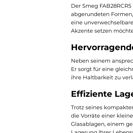
Der Smeg FAB28RCR5 Sta
abgerundeten Formen, 
eine unverwechselbare N
Akzente setzen möchte
Hervorragende
Neben seinem ansprec
Er sorgt für eine glei
ihre Haltbarkeit zu ve
Effiziente La
Trotz seines kompakte
die Vorräte einer klei
Glasablagen, einem ge
Lagerung Ihrer Lebensmi