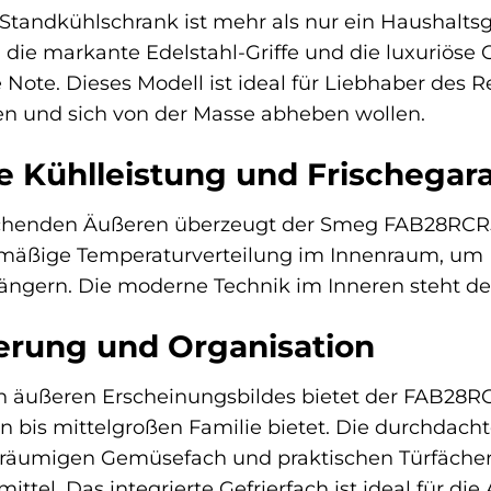
ndkühlschrank ist mehr als nur ein Haushaltsgerä
die markante Edelstahl-Griffe und die luxuriöse
ote. Dieses Modell ist ideal für Liebhaber des Ret
n und sich von der Masse abheben wollen.
 Kühlleistung und Frischegara
henden Äußeren überzeugt der Smeg FAB28RCR5 d
chmäßige Temperaturverteilung im Innenraum, um I
rlängern. Die moderne Technik im Inneren steht d
gerung und Organisation
n äußeren Erscheinungsbildes bietet der FAB28RC
nen bis mittelgroßen Familie bietet. Die durchdac
räumigen Gemüsefach und praktischen Türfächern 
ttel. Das integrierte Gefrierfach ist ideal für d