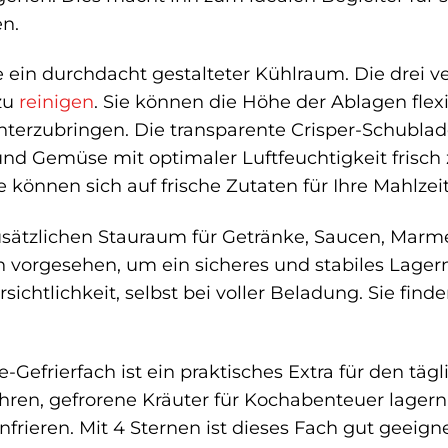
en.
e ein durchdacht gestalteter Kühlraum. Die drei v
 zu
reinigen
. Sie können die Höhe der Ablagen fle
terzubringen. Die transparente Crisper-Schublad
 und Gemüse mit optimaler Luftfeuchtigkeit frisc
e können sich auf frische Zutaten für Ihre Mahlzei
usätzlichen Stauraum für Getränke, Saucen, Marme
hen vorgesehen, um ein sicheres und stabiles Lag
rsichtlichkeit, selbst bei voller Beladung. Sie fi
e-Gefrierfach ist ein praktisches Extra für den tä
hren, gefrorene Kräuter für Kochabenteuer lager
infrieren. Mit 4 Sternen ist dieses Fach gut geeign