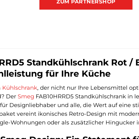
ZUM PARTNERSHOP
D5 Standkühlschrank Rot / E: S
lleistung für Ihre Küche
m
Kühlschrank
, der nicht nur Ihre Lebensmittel o
d? Der
Smeg
FAB10HRRD5 Standkühlschrank in leu
 für Designliebhaber und alle, die Wert auf eine st
aket vereint ikonisches Retro-Design mit moderne
ngle-Wohnungen oder als zusätzlicher Hingucker 