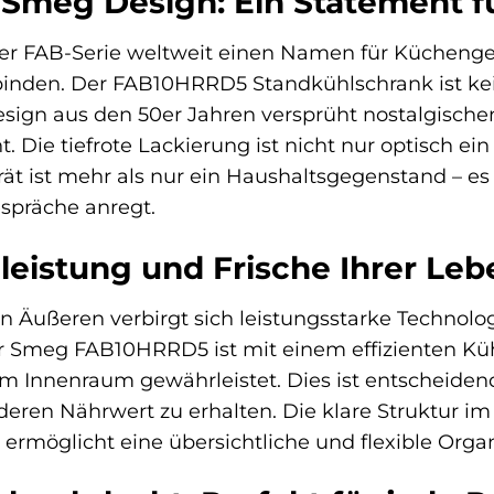
 Smeg Design: Ein Statement f
er FAB-Serie weltweit einen Namen für Küchenger
binden. Der FAB10HRRD5 Standkühlschrank ist kei
sign aus den 50er Jahren versprüht nostalgische
 Die tiefrote Lackierung ist nicht nur optisch ei
rät ist mehr als nur ein Haushaltsgegenstand – es i
spräche anregt.
leistung und Frische Ihrer Leb
Äußeren verbirgt sich leistungsstarke Technologie
er Smeg FAB10HRRD5 ist mit einem effizienten Kü
im Innenraum gewährleistet. Dies ist entscheide
deren Nährwert zu erhalten. Die klare Struktur i
ermöglicht eine übersichtliche und flexible Organ