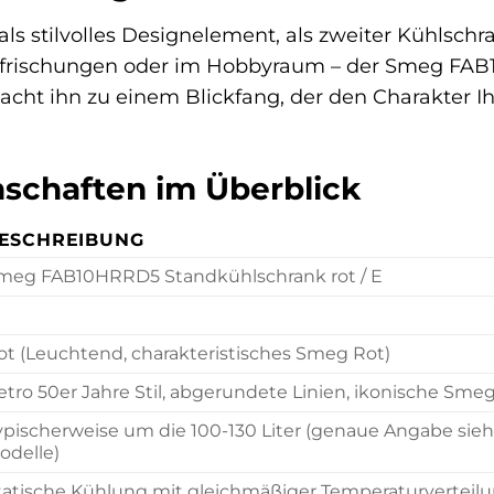
ls stilvolles Designelement, als zweiter Kühlsch
frischungen oder im Hobbyraum – der Smeg FAB10H
acht ihn zu einem Blickfang, der den Charakter I
schaften im Überblick
ESCHREIBUNG
meg FAB10HRRD5 Standkühlschrank rot / E
ot (Leuchtend, charakteristisches Smeg Rot)
etro 50er Jahre Stil, abgerundete Linien, ikonische Sme
ypischerweise um die 100-130 Liter (genaue Angabe sieh
odelle)
tatische Kühlung mit gleichmäßiger Temperaturverteilu