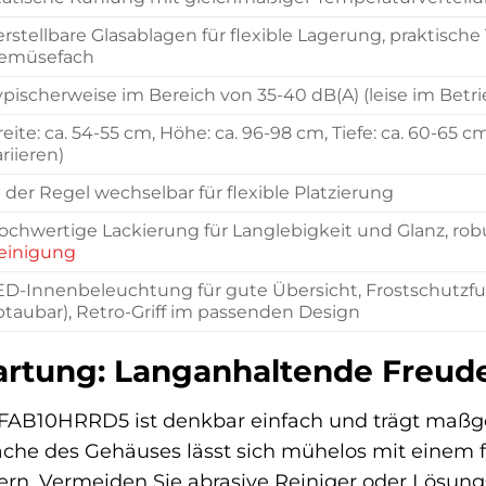
erstellbare Glasablagen für flexible Lagerung, praktische
emüsefach
ypischerweise im Bereich von 35-40 dB(A) (leise im Betri
reite: ca. 54-55 cm, Höhe: ca. 96-98 cm, Tiefe: ca. 60-6
riieren)
n der Regel wechselbar für flexible Platzierung
ochwertige Lackierung für Langlebigkeit und Glanz, robu
einigung
ED-Innenbeleuchtung für gute Übersicht, Frostschutzfu
btaubar), Retro-Griff im passenden Design
artung: Langanhaltende Freud
FAB10HRRD5 ist denkbar einfach und trägt maßgeb
fläche des Gehäuses lässt sich mühelos mit eine
rn. Vermeiden Sie abrasive Reiniger oder Lösungs