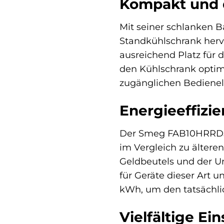
Kompakt und d
Mit seiner schlanken
Standkühlschrank hervo
ausreichend Platz für 
den Kühlschrank optim
zugänglichen Bediene
Energieeffizie
Der Smeg FAB10HRRD5 St
im Vergleich zu ältere
Geldbeutels und der Umw
für Geräte dieser Art 
kWh, um den tatsächli
Vielfältige Ei