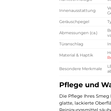
V
Innenausstattung
G
Geräuschpegel
T
B
Abmessungen (ca.)
va
Türanschlag
I
H
Material & Haptik
R
L
Besondere Merkmale
a
Pflege und W
Die Pflege Ihres Smeg 
glatte, lackierte Ober
Reinigungsmittel säube