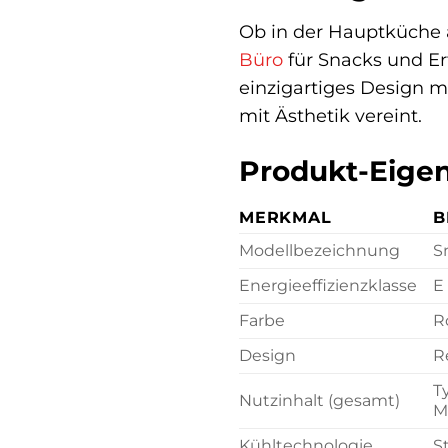
Ob in der Hauptküche a
Büro
für Snacks und Er
einzigartiges Design m
mit Ästhetik vereint.
Produkt-Eigen
MERKMAL
B
Modellbezeichnung
S
Energieeffizienzklasse
E
Farbe
R
Design
R
T
Nutzinhalt (gesamt)
M
Kühltechnologie
S