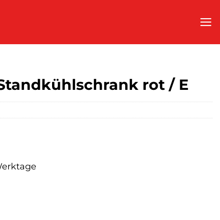
andkühlschrank rot / E
 Werktage