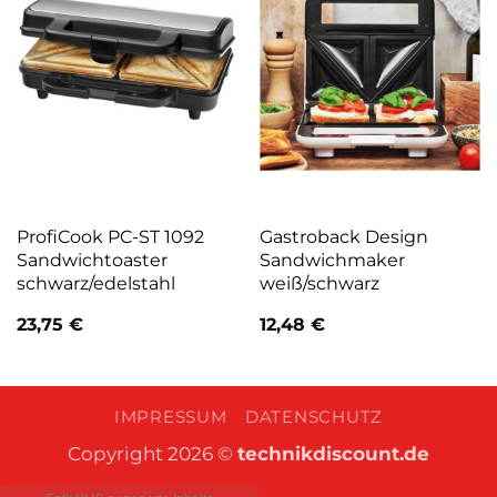
ProfiCook PC-ST 1092
Gastroback Design
Sandwichtoaster
Sandwichmaker
schwarz/edelstahl
weiß/schwarz
23,75
€
12,48
€
IMPRESSUM
DATENSCHUTZ
Copyright 2026 ©
technikdiscount.de