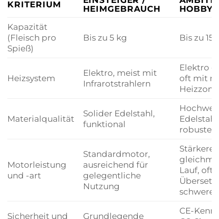
KRITERIUM
HEIMGEBRAUCH
HOBBY
Kapazität
(Fleisch pro
Bis zu 5 kg
Bis zu 15 
Spieß)
Elektro o
Elektro, meist mit
Heizsystem
oft mit 
Infrarotstrahlern
Heizzone
Hochwert
Solider Edelstahl,
Materialqualität
Edelstahl
funktional
robuste 
Stärkerer
Standardmotor,
gleichmä
Motorleistung
ausreichend für
Lauf, oft 
und -art
gelegentliche
Übersetz
Nutzung
schwere 
CE-Kennz
Sicherheit und
Grundlegende