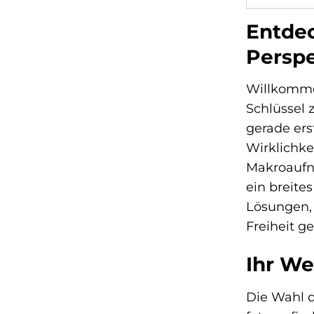
Entdec
Perspe
Willkomme
Schlüssel 
gerade ers
Wirklichke
Makroaufna
ein breite
Lösungen,
Freiheit g
Ihr We
Die Wahl d