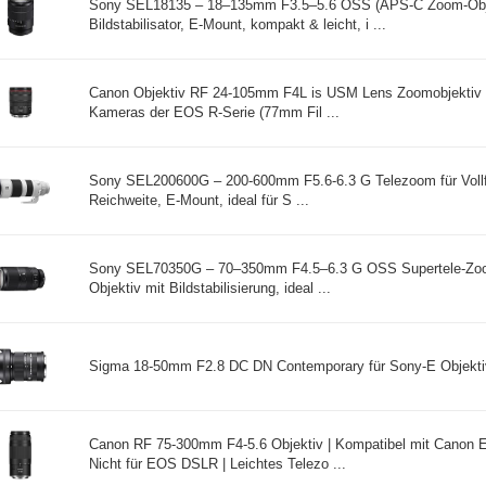
Sony SEL18135 – 18–135mm F3.5–5.6 OSS (APS-C Zoom-Obje
Bildstabilisator, E-Mount, kompakt & leicht, i ...
Canon Objektiv RF 24-105mm F4L is USM Lens Zoomobjektiv T
Kameras der EOS R-Serie (77mm Fil ...
Sony SEL200600G – 200-600mm F5.6-6.3 G Telezoom für Voll
Reichweite, E-Mount, ideal für S ...
Sony SEL70350G – 70–350mm F4.5–6.3 G OSS Supertele-Zo
Objektiv mit Bildstabilisierung, ideal ...
Sigma 18-50mm F2.8 DC DN Contemporary für Sony-E Objektivb
Canon RF 75-300mm F4-5.6 Objektiv | Kompatibel mit Canon
Nicht für EOS DSLR | Leichtes Telezo ...