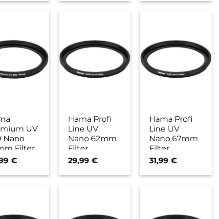
ma
Hama Profi
Hama Profi
emium UV
Line UV
Line UV
0 Nano
Nano 62mm
Nano 67mm
m Filter
Filter
Filter
,99
€
29,99
€
31,99
€