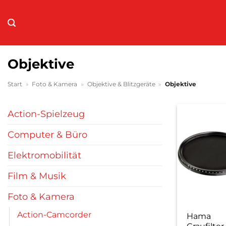
Zum
Inhalt
springen
Objektive
Start
»
Foto & Kamera
»
Objektive & Blitzgeräte
»
Objektive
Action-Spielzeug
Computer & Büro
Elektromobilität
Film & Musik
Foto & Kamera
Action-Camcorder
Hama