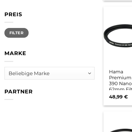
PREIS
Min.
Max.
FILTER
Preis
Preis
MARKE
Hama
Premium
390 Nano
62mm Fil
PARTNER
48,99
€