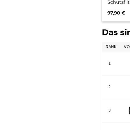
Schutzfilt
97,90
€
Das si
RANK
VO
1
2
3