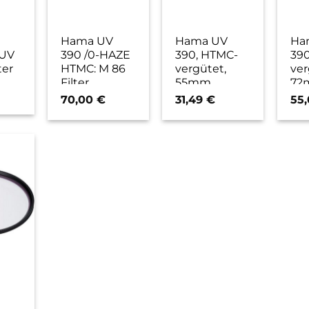
Hama UV
Hama UV
Ha
 UV
390 /0-HAZE
390, HTMC-
39
ter
HTMC: M 86
vergütet,
ver
Filter
55mm
72m
70,00
€
31,49
€
55