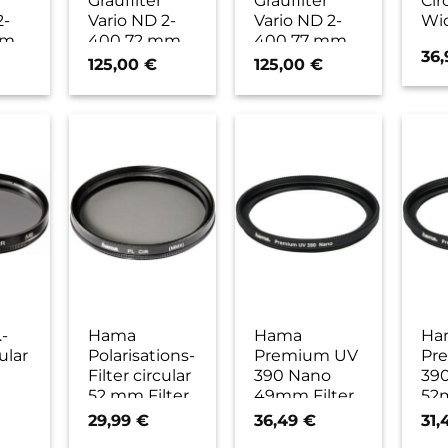
Graufilter
Graufilter
Cir
2-
Vario ND 2-
Vario ND 2-
Wi
mm
400 72 mm
400 77 mm
36
125,00
€
125,00
€
-
Hama
Hama
Ha
cular
Polarisations-
Premium UV
Pr
Filter circular
390 Nano
39
52 mm Filter
49mm Filter
52m
29,99
€
36,49
€
31,