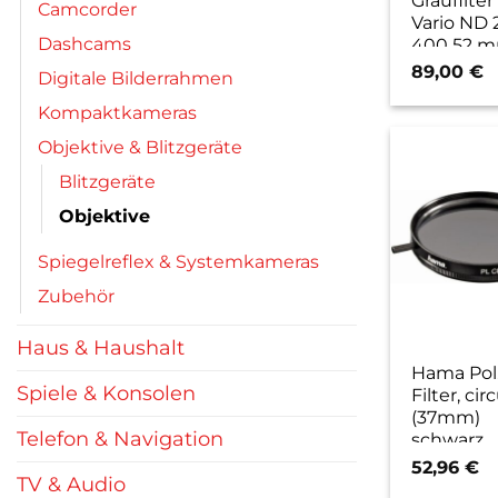
Graufilter
Camcorder
Vario ND 
Dashcams
400 52 
89,00
€
Digitale Bilderrahmen
Kompaktkameras
Objektive & Blitzgeräte
Blitzgeräte
Objektive
Spiegelreflex & Systemkameras
Zubehör
Haus & Haushalt
Hama Pol.
Spiele & Konsolen
Filter, cir
(37mm)
Telefon & Navigation
schwarz
52,96
€
TV & Audio