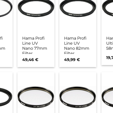
fi
Hama Profi
Hama Profi
Ha
Line UV
Line UV
Ult
mm
Nano 77mm
Nano 82mm
58m
Filter
Filter
19,
49,46
€
49,99
€