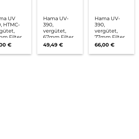
ma UV
Hama UV-
Hama UV-
0, HTMC-
390,
390,
gütet,
vergütet,
vergütet,
m Filter
67mm Filter
77mm Filter
,00
€
49,49
€
66,00
€