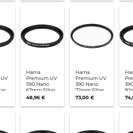
Hama
Hama
Ha
 UV
Premium UV
Premium UV
Pr
390 Nano
390 Nano
39
ter
67mm Filter
72mm Filter
82m
48,96
€
73,00
€
74