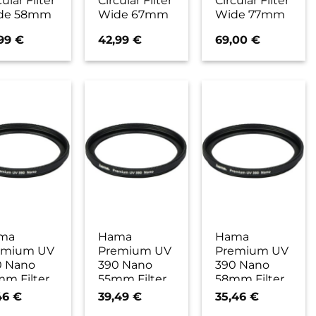
cular Filter
Circular Filter
Circular Filter
de 58mm
Wide 67mm
Wide 77mm
,99
€
42,99
€
69,00
€
ma
Hama
Hama
emium UV
Premium UV
Premium UV
0 Nano
390 Nano
390 Nano
m Filter
55mm Filter
58mm Filter
46
€
39,49
€
35,46
€