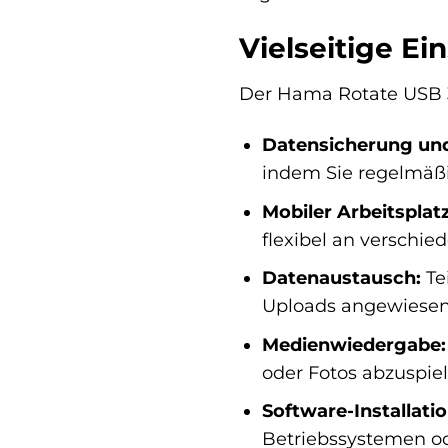
Vielseitige Ei
Der Hama Rotate USB 3.0
Datensicherung und
indem Sie regelmäßi
Mobiler Arbeitsplatz
flexibel an verschi
Datenaustausch:
Te
Uploads angewiesen 
Medienwiedergabe:
oder Fotos abzuspiel
Software-Installati
Betriebssystemen od