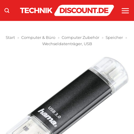
Zum
Inhalt
springen
Start
»
Computer & Büro
»
Computer Zubehör
»
Speicher
»
Wechseldatenträger, USB