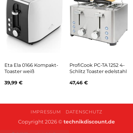
Eta Ela 0166 Kompakt-
ProfiCook PC-TA 1252 4-
Toaster weiß
Schlitz Toaster edelstahl
39,99
€
47,46
€
IMPRESSUM
DATENSCHUTZ
Copyright 2026 ©
technikdiscount.de