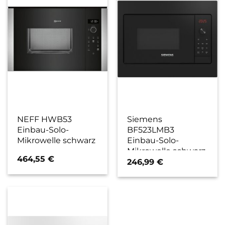
NEFF HWB53
Siemens
Einbau-Solo-
BF523LMB3
Mikrowelle schwarz
Einbau-Solo-
Mikrowelle schwarz
464,55
€
246,99
€