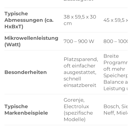
Typische
38 x 59,5 x 30
Abmessungen (ca.
45 x 59,5 x
cm
HxBxT)
Mikrowellenleistung
700 – 900 W
800 – 1000
(Watt)
Breite
Platzsparend,
Programma
oft einfacher
oft mehr
Besonderheiten
ausgestattet,
Speicherpla
schnell
Balance au
einsatzbereit
Leistung u
Gorenje,
Typische
Electrolux
Bosch, Sie
Markenbeispiele
(spezifische
Neff, Miele
Modelle)