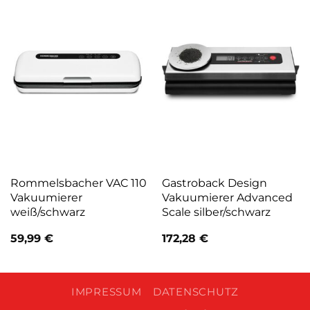
Rommelsbacher VAC 110
Gastroback Design
Vakuumierer
Vakuumierer Advanced
weiß/schwarz
Scale silber/schwarz
59,99
€
172,28
€
IMPRESSUM
DATENSCHUTZ