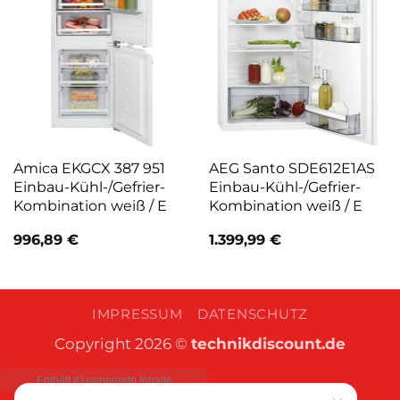
Amica EKGCX 387 951
AEG Santo SDE612E1AS
Einbau-Kühl-/Gefrier-
Einbau-Kühl-/Gefrier-
Kombination weiß / E
Kombination weiß / E
996,89
€
1.399,99
€
IMPRESSUM
DATENSCHUTZ
Copyright 2026 ©
technikdiscount.de