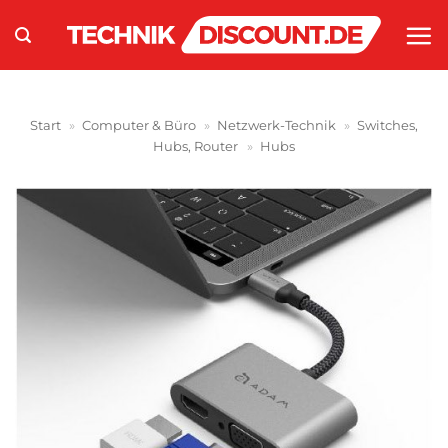
Zum
Inhalt
springen
Start
»
Computer & Büro
»
Netzwerk-Technik
»
Switches,
Hubs, Router
»
Hubs