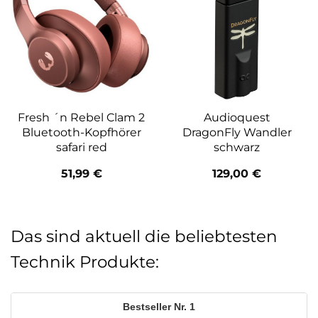
Fresh ´n Rebel Clam 2
Audioquest
Bluetooth-Kopfhörer
DragonFly Wandler
safari red
schwarz
51,99
€
129,00
€
Das sind aktuell die beliebtesten
Technik Produkte:
1