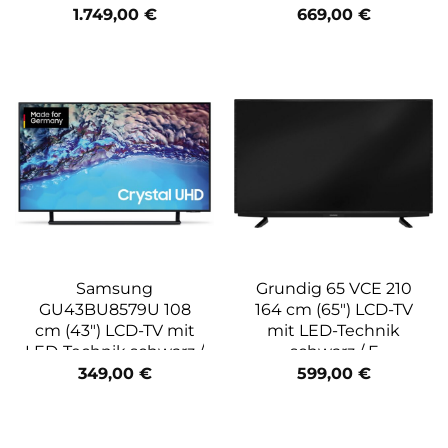
nachtschwarz / G
1.749,00
€
669,00
€
Samsung
Grundig 65 VCE 210
GU43BU8579U 108
164 cm (65″) LCD-TV
cm (43″) LCD-TV mit
mit LED-Technik
LED-Technik schwarz /
schwarz / F
G
349,00
€
599,00
€