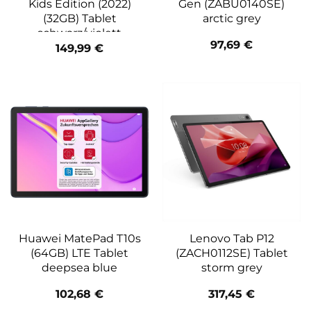
Kids Edition (2022)
Gen (ZABU0140SE)
(32GB) Tablet
arctic grey
schwarz/violett
97,69
€
149,99
€
Huawei MatePad T10s
Lenovo Tab P12
(64GB) LTE Tablet
(ZACH0112SE) Tablet
deepsea blue
storm grey
102,68
€
317,45
€