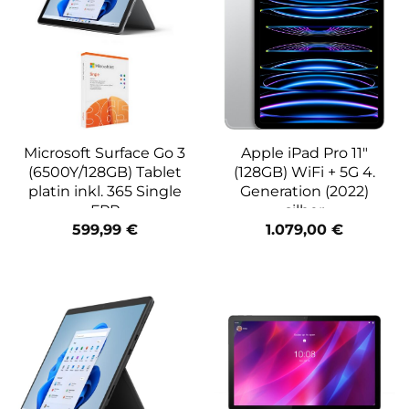
Microsoft Surface Go 3
Apple iPad Pro 11″
(6500Y/128GB) Tablet
(128GB) WiFi + 5G 4.
platin inkl. 365 Single
Generation (2022)
FPP
silber
599,99
€
1.079,00
€