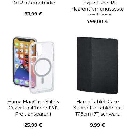
10 IR Internetradio
Expert Pro IPL
Haarentfernungssystem
97,99
€
weiß/gold
799,00
€
Hama MagCase Safety
Hama Tablet-Case
Cover für iPhone 12/12
Xpand für Tablets bis
Pro transparent
17,8cm (7″) schwarz
25,99
€
9,99
€