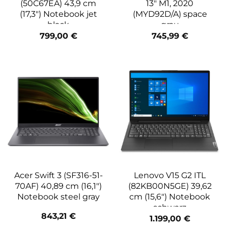
(50C67EA) 43,9 cm
13″ M1, 2020
(17,3″) Notebook jet
(MYD92D/A) space
black
grau
799,00
€
745,99
€
Acer Swift 3 (SF316-51-
Lenovo V15 G2 ITL
70AF) 40,89 cm (16,1″)
(82KB00N5GE) 39,62
Notebook steel gray
cm (15,6″) Notebook
schwarz
843,21
€
1.199,00
€