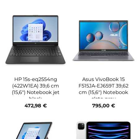
HP 15s-eq2554ng
Asus VivoBook 15
(422W1EA) 39,6 cm
F515JA-EJ659T 39,62
(15,6″) Notebook jet
cm (15,6″) Notebook
black
slate grey
472,98
€
795,00
€