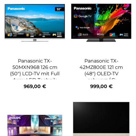
Panasonic TX-
Panasonic TX-
50MXN968 126 cm
42MZ800E 121 cm
(50″) LCD-TV mit Full
(48″) OLED-TV
Array LED-Technik
schwarz / G
silber / G
969,00
€
999,00
€