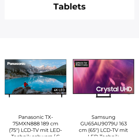
Panasonic TX-
Samsung
75MXN888 189 cm
GU65AU9079U 163
(75″) LCD-TV mit LED-
cm (65″) LCD-TV mit
Technik schwarz / G
LED-Technik