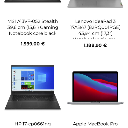
MSI A13VF-052 Stealth
Lenovo IdeaPad 3
39,6 cm (15,6″) Gaming
17ABA7 (82RQ001PGE)
Notebook core black
43,94 cm (17,3″)
Notebook artic grey
1.599,00
€
1.188,90
€
HP 17-cp0661ng
Apple MacBook Pro