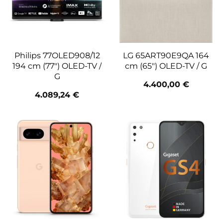
Philips 77OLED908/12
LG 65ART90E9QA 164
194 cm (77″) OLED-TV /
cm (65″) OLED-TV / G
G
4.400,00
€
4.089,24
€