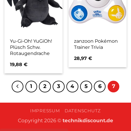
Yu-Gi-Oh! YuGiOh!
zanzoon Pokémon
Plüsch Schw.
Trainer Trivia
Rotaugendrache
28,97
€
19,88
€
1
2
3
4
5
6
7
IMPRESSUM
DATENSCHUTZ
Copyright 2026 ©
technikdiscount.de