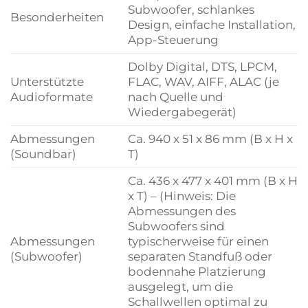
Subwoofer, schlankes
Besonderheiten
Design, einfache Installation,
App-Steuerung
Dolby Digital, DTS, LPCM,
Unterstützte
FLAC, WAV, AIFF, ALAC (je
Audioformate
nach Quelle und
Wiedergabegerät)
Abmessungen
Ca. 940 x 51 x 86 mm (B x H x
(Soundbar)
T)
Ca. 436 x 477 x 401 mm (B x H
x T) – (Hinweis: Die
Abmessungen des
Subwoofers sind
Abmessungen
typischerweise für einen
(Subwoofer)
separaten Standfuß oder
bodennahe Platzierung
ausgelegt, um die
Schallwellen optimal zu