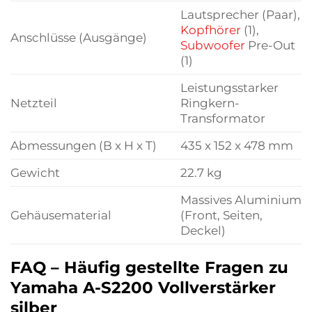
Lautsprecher (Paar),
Kopfhörer
(1),
Anschlüsse (Ausgänge)
Subwoofer
Pre-Out
(1)
Leistungsstarker
Netzteil
Ringkern-
Transformator
Abmessungen (B x H x T)
435 x 152 x 478 mm
Gewicht
22.7 kg
Massives Aluminium
Gehäusematerial
(Front, Seiten,
Deckel)
FAQ – Häufig gestellte Fragen zu
Yamaha A-S2200 Vollverstärker
silber