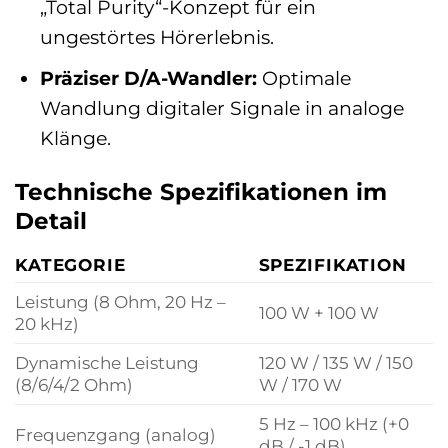
„Total Purity“-Konzept für ein
ungestörtes Hörerlebnis.
Präziser D/A-Wandler:
Optimale
Wandlung digitaler Signale in analoge
Klänge.
Technische Spezifikationen im
Detail
KATEGORIE
SPEZIFIKATION
Leistung (8 Ohm, 20 Hz –
100 W + 100 W
20 kHz)
Dynamische Leistung
120 W / 135 W / 150
(8/6/4/2 Ohm)
W / 170 W
5 Hz – 100 kHz (+0
Frequenzgang (analog)
dB / -1 dB)