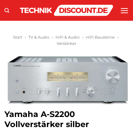
Zum
Inhalt
springen
Start
»
TV & Audio
»
HiFi & Audio
»
HiFi Bausteine
»
Verstärker
Yamaha A-S2200
Vollverstärker silber