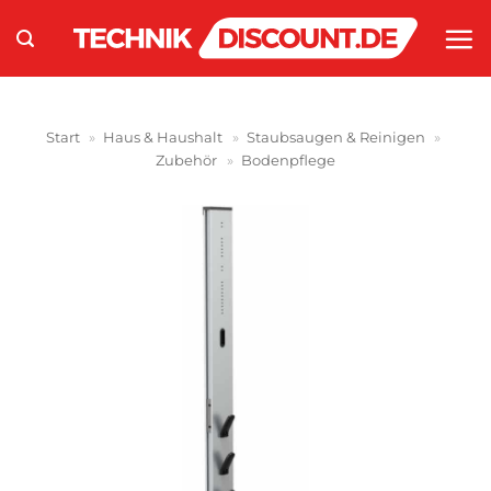
Zum
Inhalt
springen
Start
»
Haus & Haushalt
»
Staubsaugen & Reinigen
»
Zubehör
»
Bodenpflege