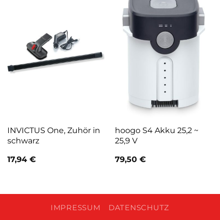
INVICTUS One, Zuhör in
hoogo S4 Akku 25,2 ~
schwarz
25,9 V
17,94
€
79,50
€
IMPRESSUM
DATENSCHUTZ