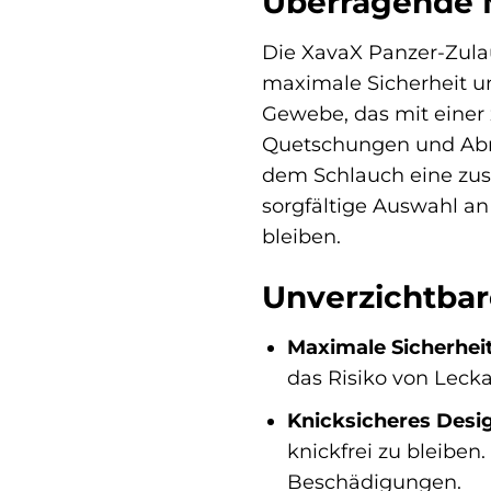
Überragende M
Die XavaX Panzer-Zulau
maximale Sicherheit u
Gewebe, das mit einer z
Quetschungen und Abrie
dem Schlauch eine zusä
sorgfältige Auswahl an 
bleiben.
Unverzichtbare
Maximale Sicherheit
das Risiko von Leck
Knicksicheres Desi
knickfrei zu bleiben
Beschädigungen.