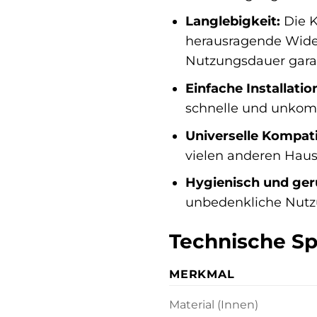
Langlebigkeit:
Die K
herausragende Wider
Nutzungsdauer garan
Einfache Installatio
schnelle und unkomp
Universelle Kompatib
vielen anderen Haush
Hygienisch und ger
unbedenkliche Nutzu
Technische Spe
MERKMAL
Material (Innen)