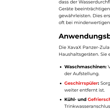
dass der Wasserdurchflu
Geräte beeinträchtigen
gewährleisten. Dies ers
oft bei minderwertigen
Anwendungsber
Die XavaX Panzer-Zulau
Haushaltsgeräten. Sie e
Waschmaschinen:
V
der Aufstellung.
Geschirrspüler
:
Sorg
weiter entfernt ist.
Kühl- und
Gefriersc
Trinkwasseranschlus