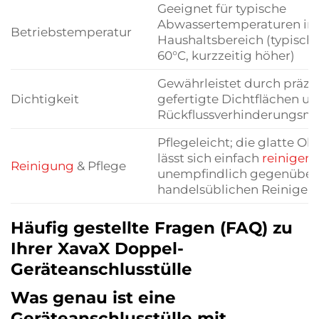
Geeignet für typische
Abwassertemperaturen i
Betriebstemperatur
Haushaltsbereich (typische
60°C, kurzzeitig höher)
Gewährleistet durch präzi
Dichtigkeit
gefertigte Dichtflächen u
Rückflussverhinderungsm
Pflegeleicht; die glatte Ob
lässt sich einfach
reinigen
u
Reinigung
& Pflege
unempfindlich gegenüber
handelsüblichen Reinigern
Häufig gestellte Fragen (FAQ) zu
Ihrer XavaX Doppel-
Geräteanschlusstülle
Was genau ist eine
Geräteanschlusstülle mit