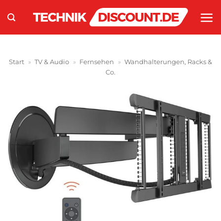
Zum
Inhalt
springen
Start
»
TV & Audio
»
Fernsehen
»
Wandhalterungen, Racks &
Co.