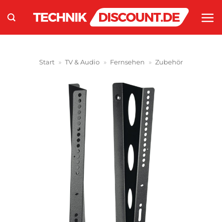
Zum
Inhalt
springen
Start
»
TV & Audio
»
Fernsehen
»
Zubehör