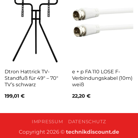
Dtron Hattrick TV-
e + p FA 110 LOSE F-
Standfuß für 49″ – 70″
Verbindungskabel (10m)
TV’s schwarz
weiß
199,01
€
22,20
€
IMPRESSUM
DATENSCHUTZ
Copyright 2026 ©
technikdiscount.de