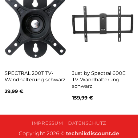
SPECTRAL 200T TV-
Just by Spectral 600E
Wandhalterung schwarz
TV-Wandhalterung
schwarz
29,99
€
159,99
€
IMPRESSUM
DATENSCHUTZ
Copyright 2026 ©
technikdiscount.de