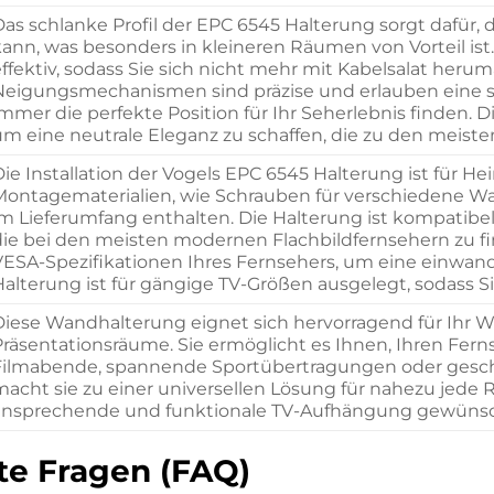
Das schlanke Profil der EPC 6545 Halterung sorgt dafür,
kann, was besonders in kleineren Räumen von Vorteil ist
effektiv, sodass Sie sich nicht mehr mit Kabelsalat he
Neigungsmechanismen sind präzise und erlauben eine stu
mmer die perfekte Position für Ihr Seherlebnis finden. 
um eine neutrale Eleganz zu schaffen, die zu den meiste
Die Installation der Vogels EPC 6545 Halterung ist für 
Montagematerialien, wie Schrauben für verschiedene Wan
im Lieferumfang enthalten. Die Halterung ist kompatibel
die bei den meisten modernen Flachbildfernsehern zu fin
VESA-Spezifikationen Ihres Fernsehers, um eine einwandf
alterung ist für gängige TV-Größen ausgelegt, sodass Si
Diese Wandhalterung eignet sich hervorragend für Ihr
räsentationsräume. Sie ermöglicht es Ihnen, Ihren Ferns
Filmabende, spannende Sportübertragungen oder geschäft
macht sie zu einer universellen Lösung für nahezu jede
ansprechende und funktionale TV-Aufhängung gewünsch
lte Fragen (FAQ)