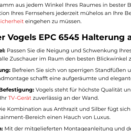
ramm aus jedem Winkel Ihres Raumes in bester Bil
sition Ihres Fernsehers jederzeit mühelos an Ihre
icherheit
eingehen zu müssen.
er Vogels EPC 6545 Halterung a
l:
Passen Sie die Neigung und Schwenkung Ihres 
alle Zuschauer im Raum den besten Blickwinkel z
ung:
Befreien Sie sich von sperrigen Standfüßen u
montage schafft eine aufgeräumte und elegante
 Befestigung:
Vogels steht für höchste Qualität un
 Ihr
TV-Gerät
zuverlässig an der Wand.
ie Kombination aus Anthrazit und Silber fügt si
rtainment-Bereich einen Hauch von Luxus.
n:
Mit der mitgelieferten Montageanleitung und 