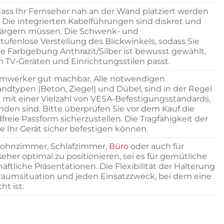
 dass Ihr Fernseher nah an der Wand platziert werden
. Die integrierten Kabelführungen sind diskret und
rumärgern müssen. Die Schwenk- und
fenlose Verstellung des Blickwinkels, sodass Sie
Die Farbgebung Anthrazit/Silber ist bewusst gewählt,
n TV-Geräten und Einrichtungsstilen passt.
Heimwerker gut machbar. Alle notwendigen
dtypen (Beton, Ziegel) und Dübel, sind in der Regel
 mit einer Vielzahl von VESA-Befestigungsstandards,
den sind. Bitte überprüfen Sie vor dem Kauf die
reie Passform sicherzustellen. Die Tragfähigkeit der
e Ihr Gerät sicher befestigen können.
 Wohnzimmer, Schlafzimmer,
Büro
oder auch für
eher optimal zu positionieren, sei es für gemütliche
liche Präsentationen. Die Flexibilität der Halterung
 Raumsituation und jeden Einsatzzweck, bei dem eine
t ist.