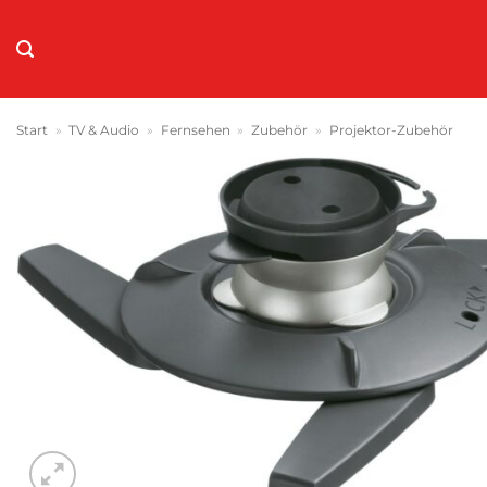
Zum
Inhalt
springen
Start
»
TV & Audio
»
Fernsehen
»
Zubehör
»
Projektor-Zubehör