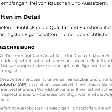
 empfangen, frei von Rauschen und Aussetzern.
ften im Detail
eferen Einblick in die Qualität und Funktionalit
ichtigsten Eigenschaften in einer übersichtliche
BESCHREIBUNG
ie Dose verfügt über Anschlüsse für Radio und/oder Fern
Enddose) richtet sich nach dem spezifischen Modell und
1 ist
so
konzipiert, dass sie eine optimale Signalvertei
ermöglicht.
Diese Antennendose ist universell einsetzbar und unter
Aufputz- (AP)
Installation. Dies bietet Ihnen maximale F
Ihrer bestehenden Wandstruktur und Ihren ästhetischen P
entsprechendes UP-Gehäuse benötigt, während die Aufp
kann.
Gefertigt aus robusten, langlebigen Kunststoffen, die e