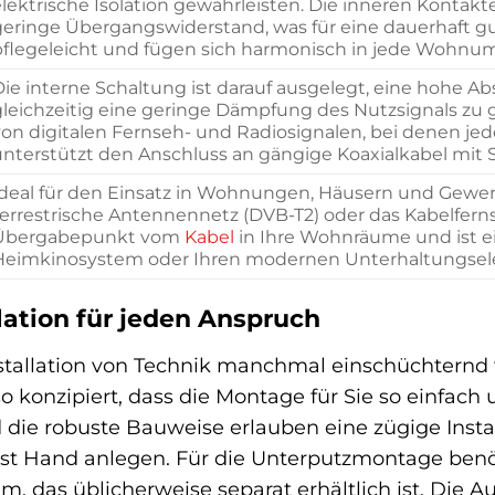
lektrische Isolation gewährleisten. Die inneren Kontakt
geringe Übergangswiderstand, was für eine dauerhaft gu
pflegeleicht und fügen sich harmonisch in jede Wohnu
Die interne Schaltung ist darauf ausgelegt, eine hohe 
gleichzeitig eine geringe Dämpfung des Nutzsignals zu 
von digitalen Fernseh- und Radiosignalen, bei denen je
unterstützt den Anschluss an gängige Koaxialkabel mit 
Ideal für den Einsatz in Wohnungen, Häusern und Gewer
terrestrische Antennennetz (DVB-T2) oder das Kabelferns
Übergabepunkt vom
Kabel
in Ihre Wohnräume und ist e
Heimkinosystem oder Ihren modernen Unterhaltungsele
lation für jeden Anspruch
nstallation von Technik manchmal einschüchternd
konzipiert, dass die Montage für Sie so einfach u
die robuste Bauweise erlauben eine zügige Instal
lbst Hand anlegen. Für die Unterputzmontage ben
, das üblicherweise separat erhältlich ist. Die A