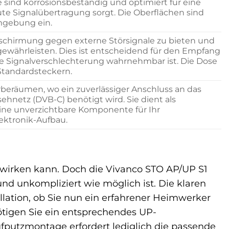
e sind korrosionsbeständig und optimiert für eine
te Signalübertragung sorgt. Die Oberflächen sind
mgebung ein.
Abschirmung gegen externe Störsignale zu bieten und
gewährleisten. Dies ist entscheidend für den Empfang
de Signalverschlechterung wahrnehmbar ist. Die Dose
Standardsteckern.
beräumen, wo ein zuverlässiger Anschluss an das
ehnetz (DVB-C) benötigt wird. Sie dient als
ine unverzichtbare Komponente für Ihr
ktronik-Aufbau.
 wirken kann. Doch die Vivanco STO AP/UP S1
nd unkompliziert wie möglich ist. Die klaren
lation, ob Sie nun ein erfahrener Heimwerker
ötigen Sie ein entsprechendes UP-
ufputzmontage erfordert lediglich die passende