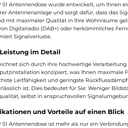
 S1 Antennendose wurde entwickelt, um Ihnen ein
Ihrer Antennenanlage und sorgt dafür, dass das S
nd mit maximaler Qualität in Ihre Wohnräume gel
n Digitalradio (DAB+) oder herkömmliches Fernse
ert Signalverluste.
Leistung im Detail
chnet sich durch ihre hochwertige Verarbeitung u
utzinstallation konzipiert, was Ihnen maximale Fle
chste Leitfähigkeit und geringste Rückflussdämpf
lässlich ist. Dies bedeutet für Sie: Weniger Bilds
ualität, selbst in anspruchsvollen Signalumgebu
ikationen und Vorteile auf einen Blick
S1 Antennendose ist mehr als nur ein Verbindungss