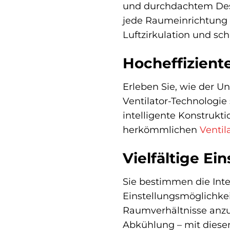
und durchdachtem Desig
jede Raumeinrichtung
Luftzirkulation und s
Hocheffizient
Erleben Sie, wie der U
Ventilator-Technologie
intelligente Konstrukti
herkömmlichen
Ventil
Vielfältige Ei
Sie bestimmen die Inten
Einstellungsmöglichkei
Raumverhältnisse anzu
Abkühlung – mit diesem