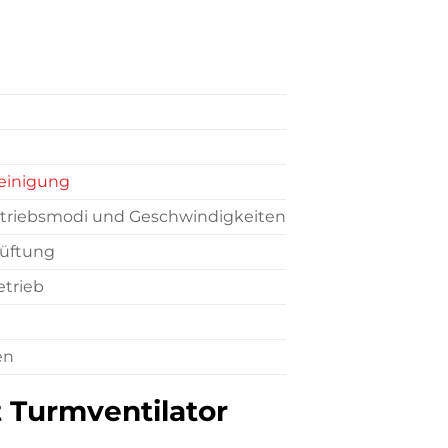
einigung
Betriebsmodi und Geschwindigkeiten
lüftung
trieb
en
t Turmventilator