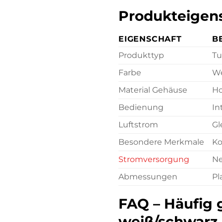
Produkteigens
EIGENSCHAFT
B
Produkttyp
Tu
Farbe
We
Material Gehäuse
Ho
Bedienung
In
Luftstrom
Gl
Besondere Merkmale
Ko
Stromversorgung
Ne
Abmessungen
Pl
FAQ – Häufig 
weiß/schwarz