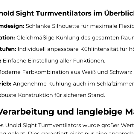
Unold Sight Turmventilators im Überblic
mdesign:
Schlanke Silhouette für maximale Flexibi
ation:
Gleichmäßige Kühlung des gesamten Raume
tufen:
Individuell anpassbare Kühlintensität für 
:
Einfache Einstellung aller Funktionen.
oderne Farbkombination aus Weiß und Schwarz pa
ieb:
Angenehme Kühlung auch im Schlafzimmer 
buste Konstruktion für sicheren Stand.
erarbeitung und langlebige Ma
s Unold Sight Turmventilators wurde großer Wert
ung gelegt. Dies garantiert nicht nur eine anspre