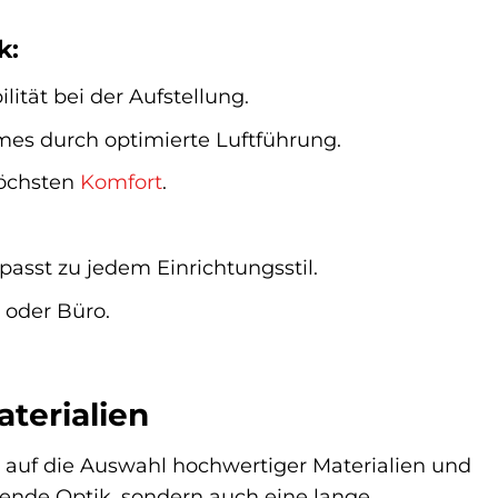
k:
lität bei der Aufstellung.
s durch optimierte Luftführung.
höchsten
Komfort
.
sst zu jedem Einrichtungsstil.
oder Büro.
terialien
 auf die Auswahl hochwertiger Materialien und
chende Optik, sondern auch eine lange