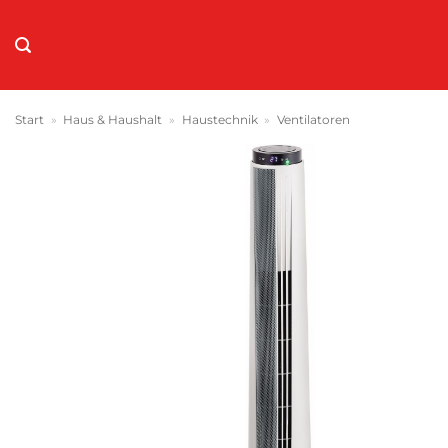
Zum
Inhalt
springen
Start
»
Haus & Haushalt
»
Haustechnik
»
Ventilatoren