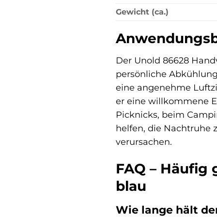
Gewicht (ca.)
Anwendungsber
Der Unold 86628 Handven
persönliche Abkühlung 
eine angenehme Luftzir
er eine willkommene Er
Picknicks, beim Campin
helfen, die Nachtruhe 
verursachen.
FAQ – Häufig 
blau
Wie lange hält de