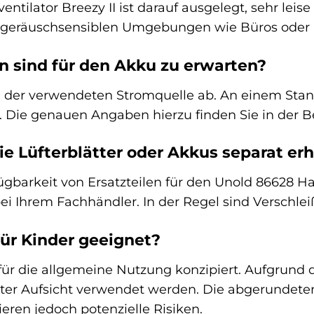
tilator Breezy II ist darauf ausgelegt, sehr leise
n geräuschsensiblen Umgebungen wie Büros oder b
 sind für den Akku zu erwarten?
n der verwendeten Stromquelle ab. An einem Stan
. Die genauen Angaben hierzu finden Sie in der B
ie Lüfterblätter oder Akkus separat erh
ügbarkeit von Ersatzteilen für den Unold 86628 Han
ei Ihrem Fachhändler. In der Regel sind Verschleiß
 für Kinder geeignet?
für die allgemeine Nutzung konzipiert. Aufgrund de
ter Aufsicht verwendet werden. Die abgerundeten
eren jedoch potenzielle Risiken.