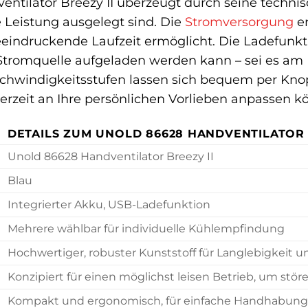
ntilator Breezy II überzeugt durch seine techni
Leistung ausgelegt sind. Die
Stromversorgung
er
eeindruckende Laufzeit ermöglicht. Die Ladefunk
Stromquelle aufgeladen werden kann – sei es am 
hwindigkeitsstufen lassen sich bequem per Knopf
derzeit an Ihre persönlichen Vorlieben anpassen k
DETAILS ZUM UNOLD 86628 HANDVENTILATOR 
Unold 86628 Handventilator Breezy II
Blau
Integrierter Akku, USB-Ladefunktion
Mehrere wählbar für individuelle Kühlempfindung
Hochwertiger, robuster Kunststoff für Langlebigkeit 
Konzipiert für einen möglichst leisen Betrieb, um st
Kompakt und ergonomisch, für einfache Handhabung