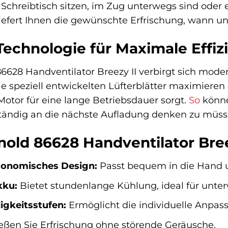
chreibtisch sitzen, im Zug unterwegs sind oder 
liefert Ihnen die gewünschte Erfrischung, wann un
echnologie für Maximale Effiz
628 Handventilator Breezy II verbirgt sich modern
Die speziell entwickelten Lüfterblätter maximiere
Motor für eine lange Betriebsdauer sorgt.
So
könne
ständig an die nächste Aufladung denken zu müss
nold 86628 Handventilator Bree
onomisches Design:
Passt bequem in die Hand und
kku:
Bietet stundenlange Kühlung, ideal für unte
gkeitsstufen:
Ermöglicht die individuelle Anpass
ßen Sie Erfrischung ohne störende Geräusche.