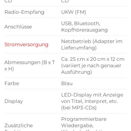
CD
CD
Radio-Empfang
UKW (FM)
USB, Bluetooth,
Anschlüsse
Kopfhörerausgang
Netzbetrieb (Adapter im
Stromversorgung
Lieferumfang)
Ca. 25 cm x 20 cm x 12 cm
Abmessungen (B x T
(variiert je nach genauer
x H)
Ausführung)
Farbe
Blau
LED-Display mit Anzeige
Display
von Titel, Interpret, etc.
(bei MP3-CDs)
Programmierbare
Zusätzliche
Wiedergabe,