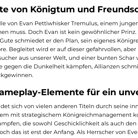
te von Königtum und Freundsc
Rolle von Evan Pettiwhisker Tremulus, einem junge
ehen muss. Doch Evan ist kein gewöhnlicher Prin
Gute schmiedet er den Plan, sein eigenes Königre
e. Begleitet wird er auf dieser gefahrvollen, abe
cher aus unserer Welt, und einer bunten Schar vo
gegen die Dunkelheit kämpfen, Allianzen schmi
ückgewinnen.
Gameplay-Elemente für ein unve
idet sich von vielen anderen Titeln durch seine in
m mit strategischem Königreichmanagement komb
ämpfen, die sowohl Geschicklichkeit als auch de
och das ist erst der Anfang. Als Herrscher von Ever