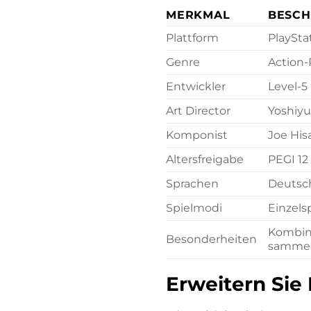
MERKMAL
BESCH
Plattform
PlaySta
Genre
Action
Entwickler
Level-5
Art Director
Yoshiyu
Komponist
Joe Hisa
Altersfreigabe
PEGI 12
Sprachen
Deutsch,
Spielmodi
Einzels
Kombina
Besonderheiten
sammelb
Erweitern Sie 