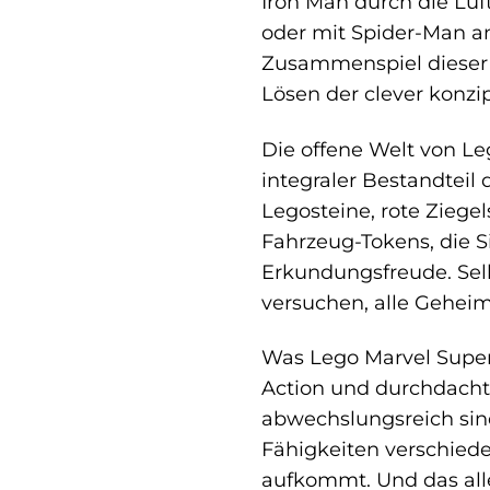
Iron Man durch die Lüf
oder mit Spider-Man an
Zusammenspiel dieser i
Lösen der clever konzip
Die offene Welt von Le
integraler Bestandteil 
Legosteine, rote Ziege
Fahrzeug-Tokens, die S
Erkundungsfreude. Sel
versuchen, alle Gehei
Was Lego Marvel Super 
Action und durchdachte
abwechslungsreich sind
Fähigkeiten verschiede
aufkommt. Und das al