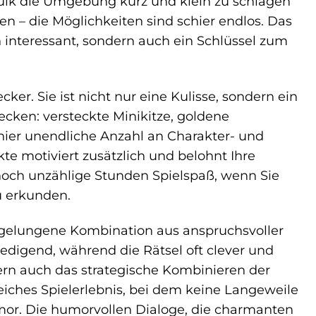
Hulk die Umgebung kurz und klein zu schlagen
 – die Möglichkeiten sind schier endlos. Das
h interessant, sondern auch ein Schlüssel zum
er. Sie ist nicht nur eine Kulisse, sondern ein
decken: versteckte Minikitze, goldene
chier unendliche Anzahl an Charakter- und
te motiviert zusätzlich und belohnt Ihre
noch unzählige Stunden Spielspaß, wenn Sie
u erkunden.
e gelungene Kombination aus anspruchsvoller
digend, während die Rätsel oft clever und
ern auch das strategische Kombinieren der
eiches Spielerlebnis, bei dem keine Langeweile
r. Die humorvollen Dialoge, die charmanten