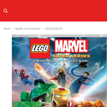
Zum
Inhalt
springen
Start
»
Spiele & Konsolen
»
3DS/2DS/DS