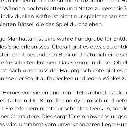
te zu fliegen und Laserstrahlen abzufeuern, mit 
 Wänden hochzuklettern und Netze zu verschießen
ndividuellen Kräfte ist nicht nur spielmechanisc
ierten Rätsel, die das Spiel durchziehen.
go-Manhattan ist eine wahre Fundgrube für Entdeck
des Spielerlebnisses. Überall gibt es etwas zu ent
lsteine mit besonderen Boni und natürlich eine s
ie freischalten können. Das Sammeln dieser Objek
bst nach Abschluss der Hauptgeschichte gibt es 
mnisse der Stadt aufzudecken und jeden Winkel z
Heroes von vielen anderen Titeln abhebt, ist di
n Rätseln. Die Kämpfe sind dynamisch und befrie
. Sie erfordern nicht nur schnelles Denken, sond
ner Charaktere. Dies sorgt für ein abwechslungsr
les wird umrahmt vom unverkennbaren Lego-Humo