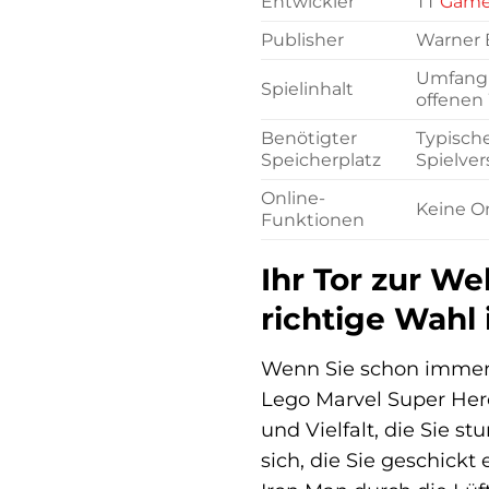
Entwickler
TT
Game
Publisher
Warner B
Umfangr
Spielinhalt
offenen
Benötigter
Typisch
Speicherplatz
Spielve
Online-
Keine On
Funktionen
Ihr Tor zur W
richtige Wahl 
Wenn Sie schon immer d
Lego Marvel Super Hero
und Vielfalt, die Sie s
sich, die Sie geschick