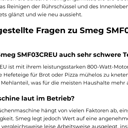
das Reinigen der Rührschüssel und des Innenlebe
ts glänzt und wie neu aussieht.
 gestellte Fragen zu Smeg S
 Smeg SMF03CREU auch sehr schwere Te
U ist mit ihrem leistungsstarken 800-Watt-Moto
 Hefeteige für Brot oder Pizza mühelos zu kneten.
Mehlanteil, was für die meisten Haushalte mehr a
chine laut im Betrieb?
üchenmaschine hängt von vielen Faktoren ab, eins
keit. Smeg legt jedoch Wert auf eine angenehme
 vergleichsweise leise Arbeitsweise ausgelegt, i