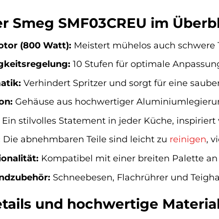
der Smeg SMF03CREU im Überbl
tor (800 Watt):
Meistert mühelos auch schwere 
gkeitsregelung:
10 Stufen für optimale Anpassung
atik:
Verhindert Spritzer und sorgt für eine sau
on:
Gehäuse aus hochwertiger Aluminiumlegierung 
Ein stilvolles Statement in jeder Küche, inspirie
:
Die abnehmbaren Teile sind leicht zu
reinigen
, 
onalität:
Kompatibel mit einer breiten Palette a
ndzubehör:
Schneebesen, Flachrührer und Teighake
tails und hochwertige Materia