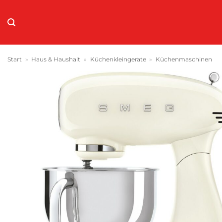
Zum
Inhalt
springen
Start
»
Haus & Haushalt
»
Küchenkleingeräte
»
Küchenmaschinen