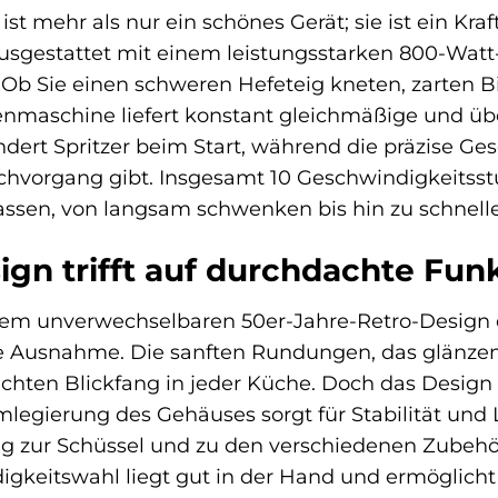
 mehr als nur ein schönes Gerät; sie ist ein Kraf
usgestattet mit einem leistungsstarken 800-Watt-M
Ob Sie einen schweren Hefeteig kneten, zarten B
nmaschine liefert konstant gleichmäßige und üb
dert Spritzer beim Start, während die präzise Ges
chvorgang gibt. Insgesamt 10 Geschwindigkeitsstu
assen, von langsam schwenken bis hin zu schnel
gn trifft auf durchdachte Funk
inem unverwechselbaren 50er-Jahre-Retro-Desig
ne Ausnahme. Die sanften Rundungen, das glänze
hten Blickfang in jeder Küche. Doch das Design is
legierung des Gehäuses sorgt für Stabilität und
g zur Schüssel und zu den verschiedenen Zubehör
gkeitswahl liegt gut in der Hand und ermöglicht 