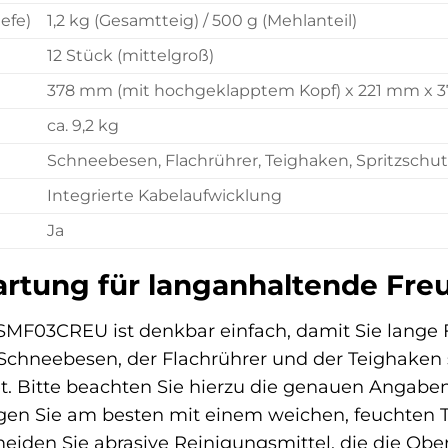
efe)
1,2 kg (Gesamtteig) / 500 g (Mehlanteil)
12 Stück (mittelgroß)
378 mm (mit hochgeklapptem Kopf) x 221 mm x 
ca. 9,2 kg
Schneebesen, Flachrührer, Teighaken, Spritzschut
Integrierte Kabelaufwicklung
Ja
rtung für langanhaltende Fre
 SMF03CREU ist denkbar einfach, damit Sie lange
 Schneebesen, der Flachrührer und der Teighaken s
. Bitte beachten Sie hierzu die genauen Angabe
en Sie am besten mit einem weichen, feuchten 
eiden Sie abrasive Reinigungsmittel, die die Obe