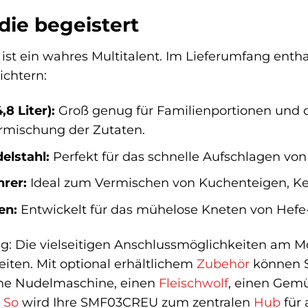
 die begeistert
t ein wahres Multitalent. Im Lieferumfang entha
ichtern:
,8 Liter):
Groß genug für Familienportionen und 
ermischung der Zutaten.
elstahl:
Perfekt für das schnelle Aufschlagen von
rer:
Ideal zum Vermischen von Kuchenteigen, Kek
en:
Entwickelt für das mühelose Kneten von Hefe-
: Die vielseitigen Anschlussmöglichkeiten am Mo
iten. Mit optional erhältlichem
Zubehör
können S
e Nudelmaschine, einen
Fleischwolf
, einen Gemü
.
So
wird Ihre SMF03CREU zum zentralen
Hub
für 