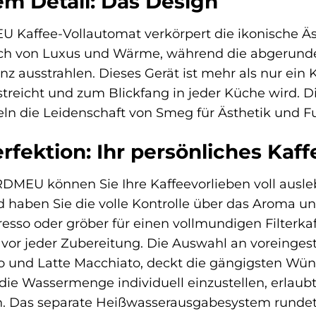
dem Detail: Das Design
affee-Vollautomat verkörpert die ikonische Äst
uch von Luxus und Wärme, während die abgerund
z ausstrahlen. Dieses Gerät ist mehr als nur ein K
rstreicht und zum Blickfang in jeder Küche wird. 
ln die Leidenschaft von Smeg für Ästhetik und Fu
erfektion: Ihr persönliches Kaf
EU können Sie Ihre Kaffeevorlieben voll ausle
 haben Sie die volle Kontrolle über das Aroma und
resso oder gröber für einen vollmundigen Filterka
 vor jeder Zubereitung. Die Auswahl an voreinges
und Latte Macchiato, deckt die gängigsten Wünsch
ie Wassermenge individuell einzustellen, erlaubt
. Das separate Heißwasserausgabesystem rundet d