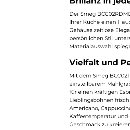
Brillanz in je
Der Smeg BCC02RDMEU K
Ihrer Küche einen Ha
Gehäuse zeitlose Elegan
persönlichen Stil unte
Materialauswahl spiege
Vielfalt und P
Mit dem Smeg BCC02RDM
einstellbarem Mahlgrad
für einen kräftigen Esp
Lieblingsbohnen frisch
Americano, Cappuccino 
Kaffeetemperatur und d
Geschmack zu kreieren