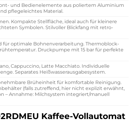
ront- und Bedienelemente aus poliertem Aluminium
nd pflegeleichtes Material.
. Kompakte Stellfläche, ideal auch für kleinere
teten Symbolen. Stilvoller Blickfang mit retro-
d für optimale Bohnenverarbeitung. Thermoblock-
Brühtemperatur. Druckpumpe mit 15 bar für perfekte
ano, Cappuccino, Latte Macchiato. Individuelle
menge. Separates Heißwasserausgabesystem.
Abnehmbare Brüheinheit für komfortable Reinigung.
ter (falls zutreffend, hier nicht explizit erwähnt,
on – Annahme: Milchsystem integriert/manuell
C02RDMEU Kaffee-Vollautomat