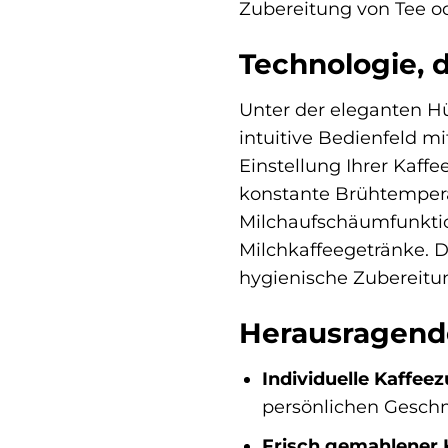
Zubereitung von Tee o
Technologie, d
Unter der eleganten Hül
intuitive Bedienfeld 
Einstellung Ihrer Kaff
konstante Brühtemperat
Milchaufschäumfunktion
Milchkaffeegetränke. 
hygienische Zubereitu
Herausragende
Individuelle Kaffee
persönlichen Gesch
Frisch gemahlener 