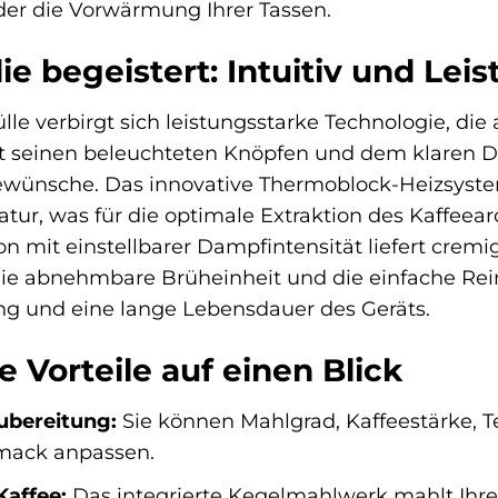
der die Vorwärmung Ihrer Tassen.
ie begeistert: Intuitiv und Lei
le verbirgt sich leistungsstarke Technologie, die
mit seinen beleuchteten Knöpfen und dem klaren 
eewünsche. Das innovative Thermoblock-Heizsystem
ur, was für die optimale Extraktion des Kaffeearom
 mit einstellbarer Dampfintensität liefert cremi
Die abnehmbare Brüheinheit und die einfache Re
ng und eine lange Lebensdauer des Geräts.
 Vorteile auf einen Blick
zubereitung:
Sie können Mahlgrad, Kaffeestärke,
mack anpassen.
Kaffee:
Das integrierte Kegelmahlwerk mahlt Ihre