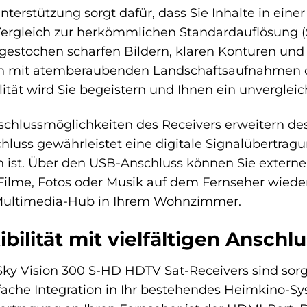
terstützung sorgt dafür, dass Sie Inhalte in einer
rgleich zur herkömmlichen Standardauflösung (SD
in gestochen scharfen Bildern, klaren Konturen u
 mit atemberaubenden Landschaftsaufnahmen o
lität wird Sie begeistern und Ihnen ein unverglei
chlussmöglichkeiten des Receivers erweitern de
hluss gewährleistet eine digitale Signalübertra
ch ist. Über den USB-Anschluss können Sie extern
lme, Fotos oder Musik auf dem Fernseher wiede
 Multimedia-Hub in Ihrem Wohnzimmer.
bilität mit vielfältigen Anschl
 Sky Vision 300 S-HD HDTV Sat-Receivers sind sorg
fache Integration in Ihr bestehendes Heimkino-S