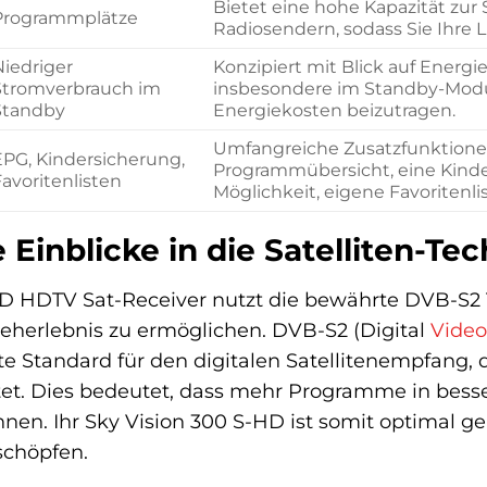
Bietet eine hohe Kapazität zur
Programmplätze
Radiosendern, sodass Sie Ihre L
Niedriger
Konzipiert mit Blick auf Energ
Stromverbrauch im
insbesondere im Standby-Modu
Standby
Energiekosten beizutragen.
Umfangreiche Zusatzfunktionen
EPG, Kindersicherung,
Programmübersicht, eine Kinder
avoritenlisten
Möglichkeit, eigene Favoritenlis
Einblicke in die Satelliten-Te
HD HDTV Sat-Receiver nutzt die bewährte DVB-S2 
eherlebnis zu ermöglichen. DVB-S2 (Digital
Video
te Standard für den digitalen Satellitenempfang, d
et. Dies bedeutet, dass mehr Programme in besse
n. Ihr Sky Vision 300 S-HD ist somit optimal gerü
schöpfen.