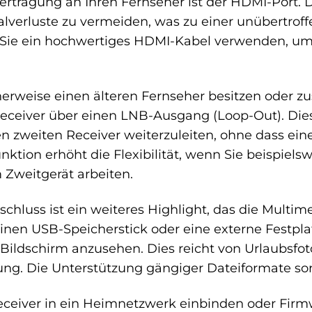
bertragung an Ihren Fernseher ist der HDMI-Port. 
lverluste zu vermeiden, was zu einer unübertroffe
ss Sie ein hochwertiges HDMI-Kabel verwenden, um
herweise einen älteren Fernseher besitzen oder z
Receiver über einen LNB-Ausgang (Loop-Out). Die
nen zweiten Receiver weiterzuleiten, ohne dass ei
ktion erhöht die Flexibilität, wenn Sie beispiels
 Zweitgerät arbeiten.
chluss ist ein weiteres Highlight, das die Multim
einen USB-Speicherstick oder eine externe Festpl
ildschirm anzusehen. Dies reicht von Urlaubsfotos 
g. Die Unterstützung gängiger Dateiformate sorgt
 Receiver in ein Heimnetzwerk einbinden oder Fir