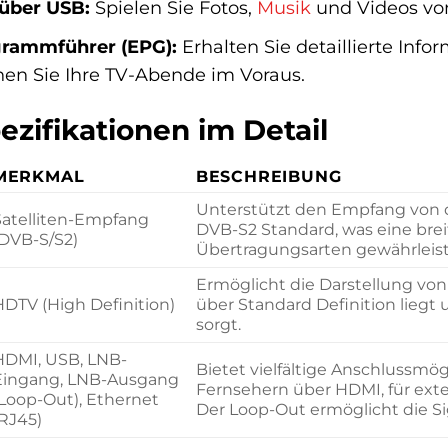
über USB:
Spielen Sie Fotos,
Musik
und Videos vo
grammführer (EPG):
Erhalten Sie detaillierte In
en Sie Ihre TV-Abende im Voraus.
zifikationen im Detail
MERKMAL
BESCHREIBUNG
Unterstützt den Empfang von d
Satelliten-Empfang
DVB-S2 Standard, was eine bre
(DVB-S/S2)
Übertragungsarten gewährleist
Ermöglicht die Darstellung vo
HDTV (High Definition)
über Standard Definition liegt 
sorgt.
HDMI, USB, LNB-
Bietet vielfältige Anschlussmö
Eingang, LNB-Ausgang
Fernsehern über HDMI, für ex
(Loop-Out), Ethernet
Der Loop-Out ermöglicht die Si
(RJ45)