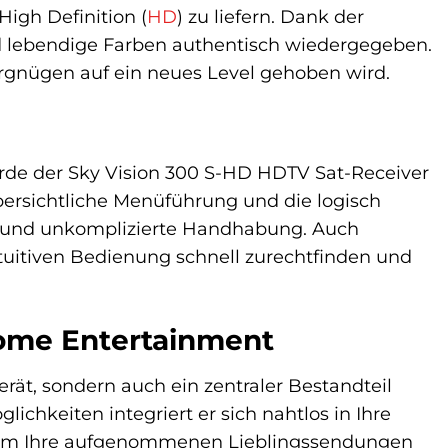
High Definition (
HD
) zu liefern. Dank der
d lebendige Farben authentisch wiedergegeben.
vergnügen auf ein neues Level gehoben wird.
n
urde der Sky Vision 300 S-HD HDTV Sat-Receiver
bersichtliche Menüführung und die logisch
e und unkomplizierte Handhabung. Auch
ntuitiven Bedienung schnell zurechtfinden und
Home Entertainment
rät, sondern auch ein zentraler Bestandteil
chkeiten integriert er sich nahtlos in Ihre
n, um Ihre aufgenommenen Lieblingssendungen