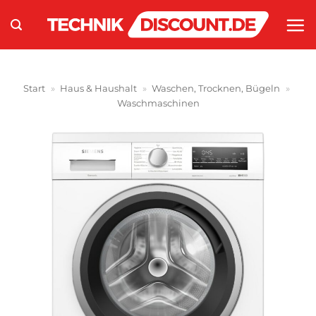
Zum
Inhalt
springen
Start
»
Haus & Haushalt
»
Waschen, Trocknen, Bügeln
»
Waschmaschinen