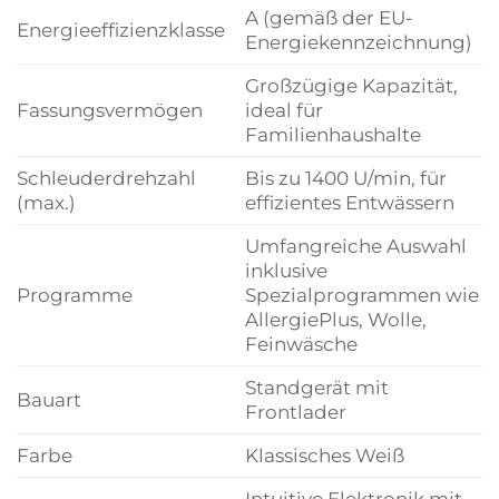
A (gemäß der EU-
Energieeffizienzklasse
Energiekennzeichnung)
Großzügige Kapazität,
Fassungsvermögen
ideal für
Familienhaushalte
Schleuderdrehzahl
Bis zu 1400 U/min, für
(max.)
effizientes Entwässern
Umfangreiche Auswahl
inklusive
Programme
Spezialprogrammen wie
AllergiePlus, Wolle,
Feinwäsche
Standgerät mit
Bauart
Frontlader
Farbe
Klassisches Weiß
Intuitive Elektronik mit