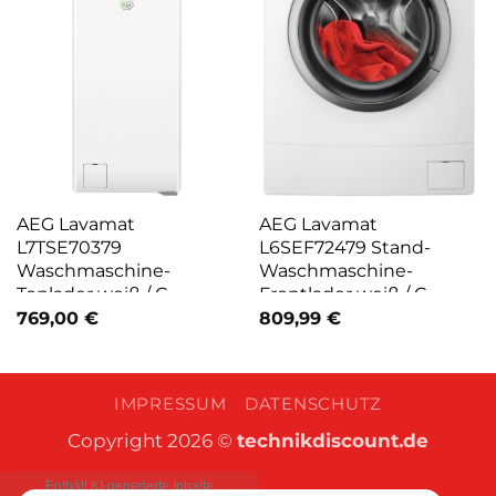
AEG Lavamat
AEG Lavamat
L7TSE70379
L6SEF72479 Stand-
Waschmaschine-
Waschmaschine-
Toplader weiß / C
Frontlader weiß / C
769,00
€
809,99
€
IMPRESSUM
DATENSCHUTZ
Copyright 2026 ©
technikdiscount.de