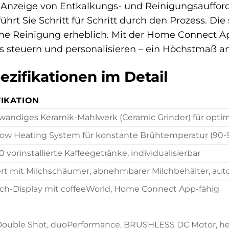
 Anzeige von Entkalkungs- und Reinigungsaufford
ührt Sie Schritt für Schritt durch den Prozess. D
che Reinigung erheblich. Mit der Home Connect A
steuern und personalisieren – ein Höchstmaß a
zifikationen im Detail
FIKATION
andiges Keramik-Mahlwerk (Ceramic Grinder) für opti
ow Heating System für konstante Brühtemperatur (90-
0 vorinstallierte Kaffeegetränke, individualisierbar
ert mit Milchschäumer, abnehmbarer Milchbehälter, au
ch-Display mit coffeeWorld, Home Connect App-fähig
ouble Shot, duoPerformance, BRUSHLESS DC Motor, h