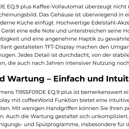
E EQ.9 plus Kaffee-Vollautomat überzeugt nicht 
cheinungsbild. Das Gehäuse ist überwiegend in e
oderne Küche einfügt. Hochwertige Edelstahl-Akze
 Gerät eine edle Note und unterstreichen seine Hoc
bigkeit und eine angenehme Haptik zu gewährleis
illant gestalteten TFT-Display machen den Umga
gen. Jedes Detail ist durchdacht, von der stabile
en, die auch nach Jahren intensiver Nutzung noc
 Wartung – Einfach und Intuit
mens TI955F09DE EQ.9 plus ist bemerkenswert ein
play mit coffeeWorld Funktion bietet eine intuitiv
ten. Mit wenigen Handgriffen können Sie Ihren pe
en. Auch die Wartung gestaltet sich unkomplizie
igungs- und Spülprogramme, insbesondere für das