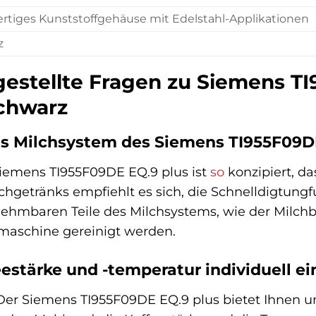
tiges Kunststoffgehäuse mit Edelstahl-Applikationen
z
gestellte Fragen zu Siemens T
chwarz
as Milchsystem des Siemens TI955F09D
iemens TI955F09DE EQ.9 plus ist
so
konzipiert, da
hgetränks empfiehlt es sich, die Schnelldigtung
bnehmbaren Teile des Milchsystems, wie der Milc
lmaschine gereinigt werden.
eestärke und -temperatur individuell ei
. Der Siemens TI955F09DE EQ.9 plus bietet Ihnen 