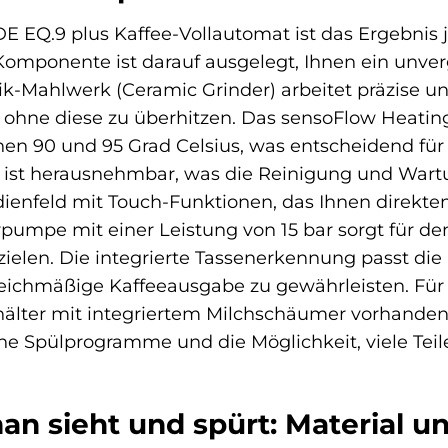
E EQ.9 plus Kaffee-Vollautomat ist das Ergebnis
Komponente ist darauf ausgelegt, Ihnen ein unverg
-Mahlwerk (Ceramic Grinder) arbeitet präzise un
, ohne diese zu überhitzen. Das sensoFlow Heatin
n 90 und 95 Grad Celsius, was entscheidend für d
t ist herausnehmbar, was die Reinigung und Wartu
enfeld mit Touch-Funktionen, das Ihnen direkten 
rpumpe mit einer Leistung von 15 bar sorgt für 
zielen. Die integrierte Tassenerkennung passt di
eichmäßige Kaffeeausgabe zu gewährleisten. Für 
lter mit integriertem Milchschäumer vorhanden,
he Spülprogramme und die Möglichkeit, viele Teil
man sieht und spürt: Material 