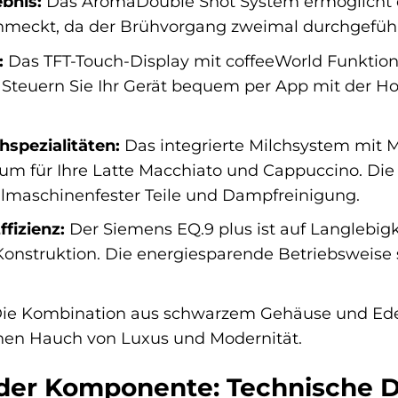
ebnis:
Das AromaDouble Shot System ermöglicht di
schmeckt, da der Brühvorgang zweimal durchgeführ
:
Das TFT-Touch-Display mit coffeeWorld Funktion 
 Steuern Sie Ihr Gerät bequem per App mit der 
spezialitäten:
Das integrierte Milchsystem mit M
um für Ihre Latte Macchiato und Cappuccino. Di
lmaschinenfester Teile und Dampfreinigung.
fizienz:
Der Siemens EQ.9 plus ist auf Langlebigk
Konstruktion. Die energiesparende Betriebsweis
ie Kombination aus schwarzem Gehäuse und Edels
en Hauch von Luxus und Modernität.
eder Komponente: Technische De