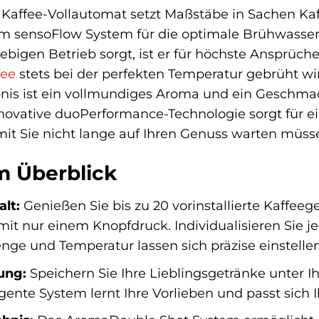
 Kaffee-Vollautomat setzt Maßstäbe in Sachen K
m sensoFlow System für die optimale Brühwass
lebigen Betrieb sorgt, ist er für höchste Ansprüch
fee
stets bei der perfekten Temperatur gebrüht wi
nis ist ein vollmundiges Aroma und ein Geschmac
nnovative duoPerformance-Technologie sorgt für e
mit Sie nicht lange auf Ihren Genuss warten müss
im Überblick
alt:
Genießen Sie bis zu 20 vorinstallierte Kaffee
 mit nur einem Knopfdruck. Individualisieren Sie
ge und Temperatur lassen sich präzise einstellen
ung:
Speichern Sie Ihre Lieblingsgetränke unter I
ligente System lernt Ihre Vorlieben und passt sich