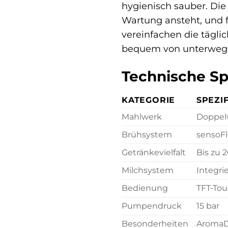
hygienisch sauber. Die
Wartung ansteht, und f
vereinfachen die tägli
bequem von unterwegs 
Technische Spe
KATEGORIE
SPEZI
Mahlwerk
Doppelw
Brühsystem
sensoFl
Getränkevielfalt
Bis zu 2
Milchsystem
Integri
Bedienung
TFT-Tou
Pumpendruck
15 bar
Besonderheiten
AromaD