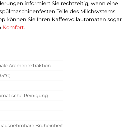
erungen informiert Sie rechtzeitig, wenn eine
ie spülmaschinenfesten Teile des Milchsystems
pp können Sie Ihren Kaffeevollautomaten sogar
n
Komfort
.
male Aromenextraktion
95°C)
tomatische Reinigung
erausnehmbare Brüheinheit