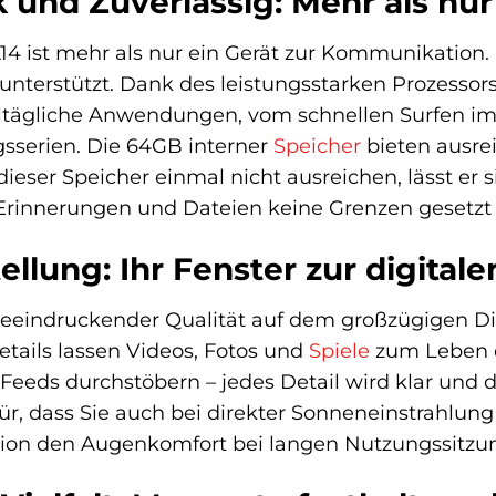
k und Zuverlässig: Mehr als nu
ist mehr als nur ein Gerät zur Kommunikation. Es i
unterstützt. Dank des leistungsstarken Prozessor
ltägliche Anwendungen, vom schnellen Surfen im 
gsserien. Die 64GB interner
Speicher
bieten ausrei
dieser Speicher einmal nicht ausreichen, lässt er
 Erinnerungen und Dateien keine Grenzen gesetzt 
tellung: Ihr Fenster zur digital
 beeindruckender Qualität auf dem großzügigen D
tails lassen Videos, Fotos und
Spiele
zum Leben e
Feeds durchstöbern – jedes Detail wird klar und d
afür, dass Sie auch bei direkter Sonneneinstrahlu
sion den Augenkomfort bei langen Nutzungssitzu