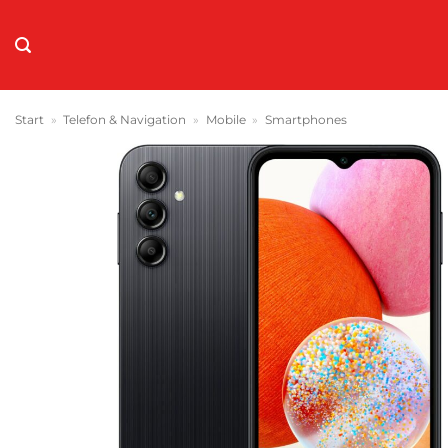
Zum
Inhalt
springen
Start
»
Telefon & Navigation
»
Mobile
»
Smartphones