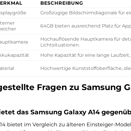
ERKMAL
BESCHREIBUNG
isplaygröße
Großzügige Bildschirmdiagonale für ei
nterner
64GB bieten ausreichend Platz für App
peicher
Hochauflösende Hauptkamera für deta
auptkamera
Lichtsituationen.
kkukapazität
Hohe Kapazität für eine lange Laufzeit,
terial
Hochwertige Kunststoffoberfläche, di
gestellte Fragen zu Samsung 
ietet das Samsung Galaxy A14 gegenüb
 bietet im Vergleich zu älteren Einsteiger-Modell