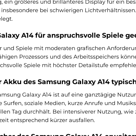
g, ein größeres und brillanteres Display für ein 
 insbesondere bei schwierigen Lichtverhältnissen.
legt.
alaxy A14 für anspruchsvolle Spiele ge
r und Spiele mit moderaten grafischen Anforderu
higen Prozessors und des Arbeitsspeichers können 
chsvolle Spiele mit höchster Detailstufe empfehle
er Akku des Samsung Galaxy A14 typisc
amsung Galaxy A14 ist auf eine ganztägige Nutzu
ie Surfen, soziale Medien, kurze Anrufe und Mus
llen Tag durchhält. Bei intensiverer Nutzung, w
eit entsprechend kürzer ausfallen.