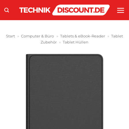
Zum
Inhalt
springen
Start
»
Computer & Büro
»
Tablets & eBook-Reader
»
Tablet
Zubehör
»
Tablet Hüllen