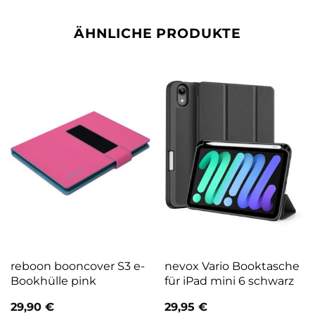
ÄHNLICHE PRODUKTE
reboon booncover S3 e-
nevox Vario Booktasche
Bookhülle pink
für iPad mini 6 schwarz
29,90
€
29,95
€