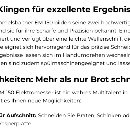
lingen für exzellente Ergebni
melsbacher EM 150 bilden seine zwei hochwertige
ind sie für ihre Schärfe und Präzision bekannt. Ein
rt und verfügt über eine leichte Wellenschliff, d
nge eignet sich hervorragend für das präzise Schn
ebnisse lassen sich im Handumdrehen wechseln, 
ingen sind zudem spülmaschinengeeignet und lass
hkeiten: Mehr als nur Brot sch
50 Elektromesser ist ein wahres Multitalent in I
t es Ihnen neue Möglichkeiten:
ür Aufschnitt:
Schneiden Sie Braten, Schinken o
Vesperplatte.