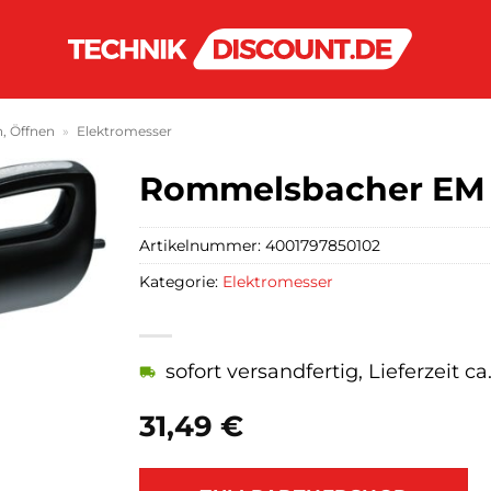
n, Öffnen
»
Elektromesser
Rommelsbacher EM 1
Artikelnummer:
4001797850102
Kategorie:
Elektromesser
sofort versandfertig, Lieferzeit c
31,49
€