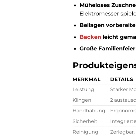
Müheloses Zuschne
Elektromesser spielen
Beilagen vorbereite
Backen
leicht gema
Große Familienfeier
Produkteigens
MERKMAL
DETAILS
Leistung
Starker M
Klingen
2 austausc
Handhabung
Ergonomis
Sicherheit
Integriert
Reinigung
Zerlegbar