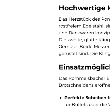
Hochwertige K
Das Herzstück des Rom
rostfreiem Edelstahl, s
und Backwaren konzipie
Die zweite, glatte Kli
Gemüse. Beide Messerg
gerüstet sind. Die Kl
Einsatzmöglic
Das Rommelsbacher EM 1
Brotschneidens eröffne
Perfekte Scheiben f
für Buffets oder die 