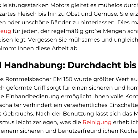
 leistungsstarken Motors gleitet es mühelos durc
artes Fleisch bis hin zu Obst und Gemüse. Sie er
ken oder unschöne Ränder zu hinterlassen. Dies 
zeug
für jeden, der regelmäßig große Mengen sc
peisen legt. Vergessen Sie mühsames und ungle
immt Ihnen diese Arbeit ab.
d Handhabung: Durchdacht bis 
es Rommelsbacher EM 150 wurde größter Wert auf
h geformte Griff sorgt für einen sicheren und kom
e Einhandbedienung ermöglicht Ihnen volle Kont
sschalter verhindert ein versehentliches Einschal
s Gebrauchs. Nach der Benutzung lässt sich das 
mus leicht zerlegen, was die
Reinigung
erheblich
einem sicheren und benutzerfreundlichen Küche