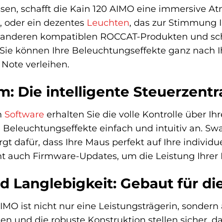
en, schafft die Kain 120 AIMO eine immersive At
n, oder ein dezentes
Leuchten
, das zur Stimmung I
it anderen kompatiblen ROCCAT-Produkten und sc
 Sie können Ihre Beleuchtungseffekte ganz nach 
 Note verleihen.
 Die intelligente Steuerzentr
m
Software
erhalten Sie die volle Kontrolle über I
eleuchtungseffekte einfach und intuitiv an. Swarm 
t dafür, dass Ihre Maus perfekt auf Ihre individue
t auch Firmware-Updates, um die Leistung Ihrer 
d Langlebigkeit: Gebaut für di
MO ist nicht nur eine Leistungsträgerin, sondern 
en und die robuste Konstruktion stellen sicher, 