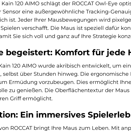
Kain 120 AIMO schlägt der ROCCAT Owl-Eye optisc
ser Sensor eine außergewöhnliche Tracking-Genauig
slich ist. Jeder Ihrer Mausbewegungen wird pixe
 Spielen verschafft. Die Maus ist speziell dafür ko
amit Sie sich voll und ganz auf Ihre Strategie kon
e begeistert: Komfort für jede
ain 120 AIMO wurde akribisch entwickelt, um ein
, selbst über Stunden hinweg. Die ergonomische 
, um Ermüdung vorzubeugen. Dies ermöglicht Ihn
lle zu genießen. Die Oberflächentextur der Maus 
n Griff ermöglicht.
ion: Ein immersives Spielerleb
von ROCCAT bringt Ihre Maus zum Leben. Mit anp