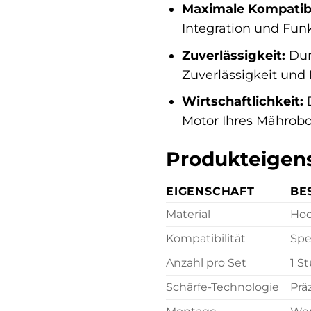
Maximale Kompatibil
Integration und Funk
Zuverlässigkeit:
Dur
Zuverlässigkeit und 
Wirtschaftlichkeit:
D
Motor Ihres Mährobo
Produkteigens
EIGENSCHAFT
BE
Material
Hoc
Kompatibilität
Spe
Anzahl pro Set
1 S
Schärfe-Technologie
Prä