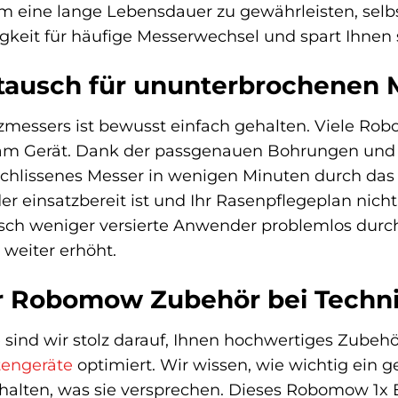
um eine lange Lebensdauer zu gewährleisten, sel
gkeit für häufige Messerwechsel und spart Ihnen 
stausch für ununterbrochenen
zmessers ist bewusst einfach gehalten. Viele Ro
am Gerät. Dank der passgenauen Bohrungen und d
chlissenes Messer in wenigen Minuten durch das n
 einsatzbereit ist und Ihr Rasenpflegeplan nicht 
isch weniger versierte Anwender problemlos durc
 weiter erhöht.
ür Robomow Zubehör bei Techn
 sind wir stolz darauf, Ihnen hochwertiges Zubeh
tengeräte
optimiert. Wir wissen, wie wichtig ein g
 halten, was sie versprechen. Dieses Robomow 1x Er