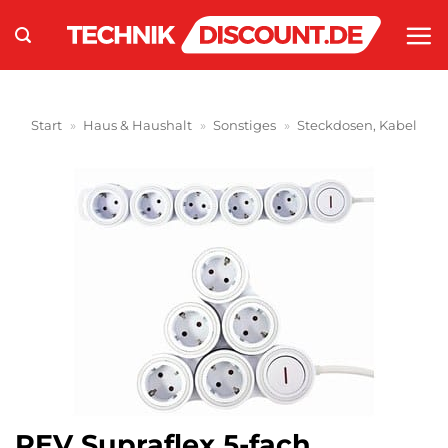
Zum
Inhalt
springen
Start
»
Haus & Haushalt
»
Sonstiges
»
Steckdosen, Kabel
REV Supraflex 5-fach