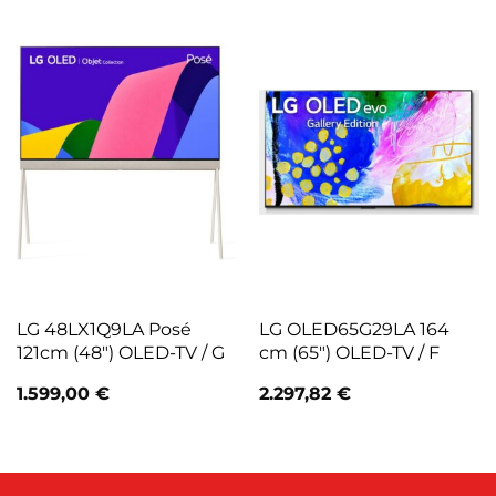
LG 48LX1Q9LA Posé
LG OLED65G29LA 164
121cm (48″) OLED-TV / G
cm (65″) OLED-TV / F
1.599,00
€
2.297,82
€