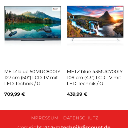
METZ blue 50MUC8001Y
METZ blue 43MUC7001Y
127 cm (50″) LCD-TV mit
109 cm (43″) LCD-TV mit
LED-Technik / G
LED-Technik / G
709,99
€
439,99
€
IMPRESSUM
DATENSCHUTZ
Copyright 2026 ©
technikdiscount.de